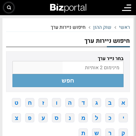
ראשי
שוק ההון
חיפוש ניירות ערך
חיפוש ניירות ערך
בחר נייר ערך
חפש
א
ב
ג
ד
ה
ו
ז
ח
ט
י
כ
ל
מ
נ
ס
ע
פ
צ
ק
ר
ש
ת