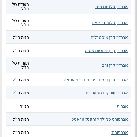
תעודת סל
אברדין פלדיום פיזי
חו"ל
תעודת סל
אברדין פלטינה פיזית
חו"ל
אברדין קרן אוסטרליה
מניה חו"ל
אברדין קרן הכנסות אסיה
מניה חו"ל
תעודת סל
אברדין קרן זהב
חו"ל
אברדין קרן נכסים פרימיום בינלאומית
מניה חו"ל
אברדין שווקים מתעוררים
מניה חו"ל
אברות
מניות
אברפורט סמולר קומפניז טראסט
מניה חו"ל
אברפורת'
מניה חו"ל