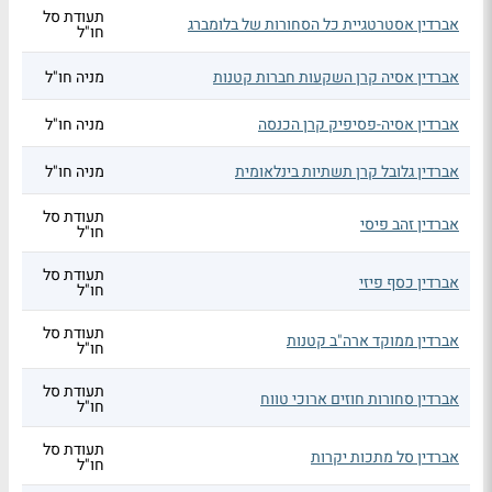
תעודת סל
אברדין אסטרטגיית כל הסחורות של בלומברג
חו"ל
אברדין אסיה קרן השקעות חברות קטנות
מניה חו"ל
אברדין אסיה-פסיפיק קרן הכנסה
מניה חו"ל
אברדין גלובל קרן תשתיות בינלאומית
מניה חו"ל
תעודת סל
אברדין זהב פיסי
חו"ל
תעודת סל
אברדין כסף פיזי
חו"ל
תעודת סל
אברדין ממוקד ארה"ב קטנות
חו"ל
תעודת סל
אברדין סחורות חוזים ארוכי טווח
חו"ל
תעודת סל
אברדין סל מתכות יקרות
חו"ל