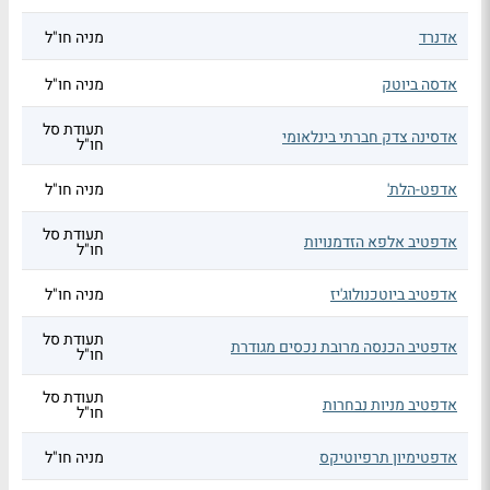
אדנרד
מניה חו"ל
אדסה ביוטק
מניה חו"ל
תעודת סל
אדסינה צדק חברתי בינלאומי
חו"ל
אדפט-הלת'
מניה חו"ל
תעודת סל
אדפטיב אלפא הזדמנויות
חו"ל
אדפטיב ביוטכנולוג'יז
מניה חו"ל
תעודת סל
אדפטיב הכנסה מרובת נכסים מגודרת
חו"ל
תעודת סל
אדפטיב מניות נבחרות
חו"ל
אדפטימיון תרפיוטיקס
מניה חו"ל