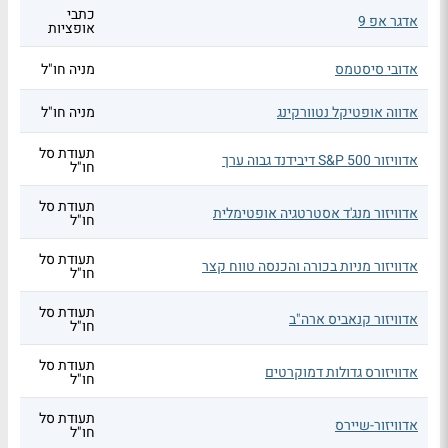
כתבי
אדגר אפ 9
אופציות
אדובי סיסטמס
מניה חו"ל
אדווה אופטיקל נטוורקינג
מניה חו"ל
תעודת סל
אדוויזור S&P 500 דיבידנד גבוה ערך
חו"ל
תעודת סל
אדוויזור מנג'ד אסטרטגיה אופטימלית
חו"ל
תעודת סל
אדוויזור מניות בכורה והכנסה טווח קצר
חו"ל
תעודת סל
אדוויזור קנאביס ארה"ב
חו"ל
תעודת סל
אדוויזורס גדולות דמוקרטים
חו"ל
תעודת סל
אדוויזור-שיירס
חו"ל