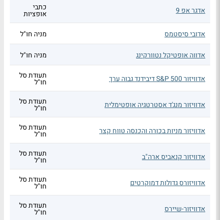
כתבי
אדגר אפ 9
אופציות
אדובי סיסטמס
מניה חו"ל
אדווה אופטיקל נטוורקינג
מניה חו"ל
תעודת סל
אדוויזור S&P 500 דיבידנד גבוה ערך
חו"ל
תעודת סל
אדוויזור מנג'ד אסטרטגיה אופטימלית
חו"ל
תעודת סל
אדוויזור מניות בכורה והכנסה טווח קצר
חו"ל
תעודת סל
אדוויזור קנאביס ארה"ב
חו"ל
תעודת סל
אדוויזורס גדולות דמוקרטים
חו"ל
תעודת סל
אדוויזור-שיירס
חו"ל