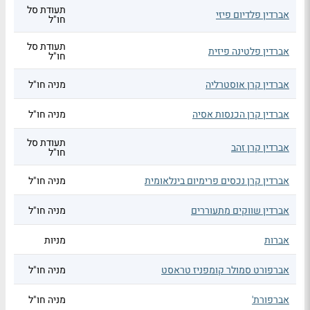
תעודת סל
אברדין פלדיום פיזי
חו"ל
תעודת סל
אברדין פלטינה פיזית
חו"ל
אברדין קרן אוסטרליה
מניה חו"ל
אברדין קרן הכנסות אסיה
מניה חו"ל
תעודת סל
אברדין קרן זהב
חו"ל
אברדין קרן נכסים פרימיום בינלאומית
מניה חו"ל
אברדין שווקים מתעוררים
מניה חו"ל
אברות
מניות
אברפורט סמולר קומפניז טראסט
מניה חו"ל
אברפורת'
מניה חו"ל