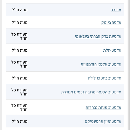
אדנרד
מניה חו"ל
אדסה ביוטק
מניה חו"ל
תעודת סל
אדסינה צדק חברתי בינלאומי
חו"ל
אדפט-הלת'
מניה חו"ל
תעודת סל
אדפטיב אלפא הזדמנויות
חו"ל
אדפטיב ביוטכנולוג'יז
מניה חו"ל
תעודת סל
אדפטיב הכנסה מרובת נכסים מגודרת
חו"ל
תעודת סל
אדפטיב מניות נבחרות
חו"ל
אדפטימיון תרפיוטיקס
מניה חו"ל