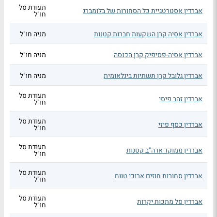
תעודת סל
אברדין אסטרטגיית כל הסחורות של בלומברג
חו"ל
אברדין אסיה קרן השקעות חברות קטנות
מניה חו"ל
אברדין אסיה-פסיפיק קרן הכנסה
מניה חו"ל
אברדין גלובל קרן תשתיות בינלאומית
מניה חו"ל
תעודת סל
אברדין זהב פיסי
חו"ל
תעודת סל
אברדין כסף פיזי
חו"ל
תעודת סל
אברדין ממוקד ארה"ב קטנות
חו"ל
תעודת סל
אברדין סחורות חוזים ארוכי טווח
חו"ל
תעודת סל
אברדין סל מתכות יקרות
חו"ל