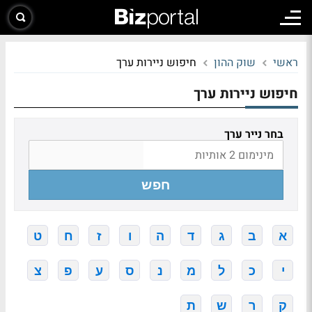
ראשי
שוק ההון
חיפוש ניירות ערך
חיפוש ניירות ערך
בחר נייר ערך
חפש
א
ב
ג
ד
ה
ו
ז
ח
ט
י
כ
ל
מ
נ
ס
ע
פ
צ
ק
ר
ש
ת