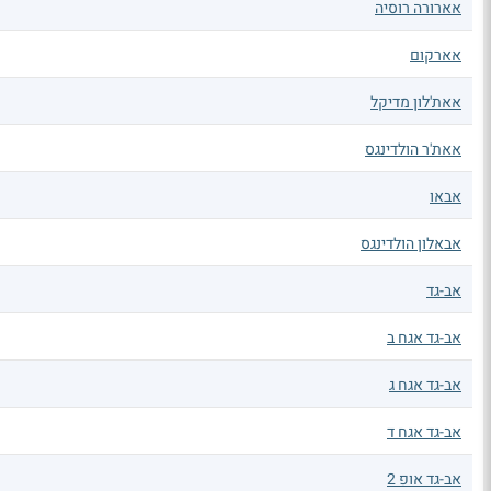
אארורה רוסיה
אארקום
אאת'לון מדיקל
אאת'ר הולדינגס
אבאו
אבאלון הולדינגס
אב-גד
אב-גד אגח ב
אב-גד אגח ג
אב-גד אגח ד
אב-גד אופ 2