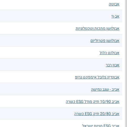
אבוטק
אב-וי
אבולושן מתכות וטכנולוגיות
אבולושן פטרוליום
אבולנט הלת'
אבון רבר
אבונדיה גלובל אימפקט גרופ
אביב - שגב גמישה
אביב 10/90 תיק מודל ESG כשרה
אביב 20/80 תיק ESG כשרה
אביב ESG מניות ישראל