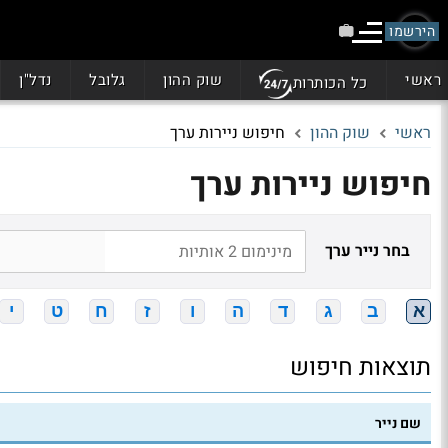
הירשמו
ראשי
שוק ההון
גלובל
נדל"ן
כל הכותרות
ראשי
שוק ההון
חיפוש ניירות ערך
חיפוש ניירות ערך
בחר נייר ערך
א
ב
ג
ד
ה
ו
ז
ח
ט
י
תוצאות חיפוש
שם נייר