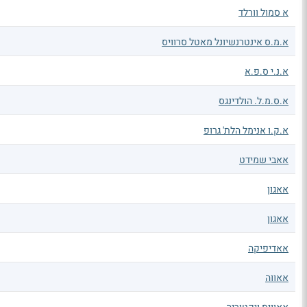
א סמול וורלד
א.מ.ס אינטרנשיונל מאטל סרוויס
א.נ.י ס.פ.א
א.ס.מ.ל. הולדינגס
א.ק.ו אנימל הלת' גרופ
אאבי שמידט
אאגון
אאגון
אאדיפיקה
אאווה