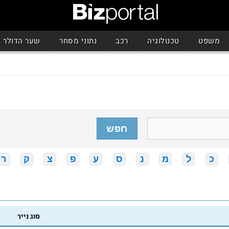
משפט
טכנולוגיה
רכב
נתוני מסחר
שער הדולר
חפש
כ
ל
מ
נ
ס
ע
פ
צ
ק
ר
סוג נייר