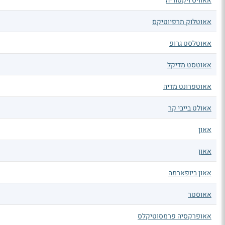
אאוויס ויקטוריה
אאוטלוק תרפיוטיקס
אאוטלסט גרופ
אאוטסט מדיקל
אאוטפרונט מדיה
אאולט בייבי קר
אאון
אאון
אאון ביופארמה
אאוסטר
אאופרקסיה פרמסוטיקלס