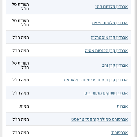
תעודת סל
אברדין פלדיום פיזי
חו"ל
תעודת סל
אברדין פלטינה פיזית
חו"ל
אברדין קרן אוסטרליה
מניה חו"ל
אברדין קרן הכנסות אסיה
מניה חו"ל
תעודת סל
אברדין קרן זהב
חו"ל
אברדין קרן נכסים פרימיום בינלאומית
מניה חו"ל
אברדין שווקים מתעוררים
מניה חו"ל
אברות
מניות
אברפורט סמולר קומפניז טראסט
מניה חו"ל
אברפורת'
מניה חו"ל