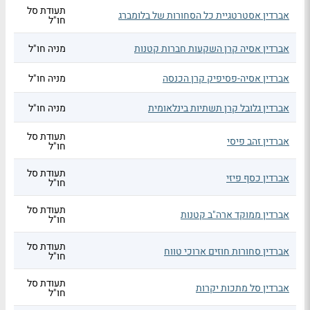
תעודת סל
אברדין אסטרטגיית כל הסחורות של בלומברג
חו"ל
אברדין אסיה קרן השקעות חברות קטנות
מניה חו"ל
אברדין אסיה-פסיפיק קרן הכנסה
מניה חו"ל
אברדין גלובל קרן תשתיות בינלאומית
מניה חו"ל
תעודת סל
אברדין זהב פיסי
חו"ל
תעודת סל
אברדין כסף פיזי
חו"ל
תעודת סל
אברדין ממוקד ארה"ב קטנות
חו"ל
תעודת סל
אברדין סחורות חוזים ארוכי טווח
חו"ל
תעודת סל
אברדין סל מתכות יקרות
חו"ל