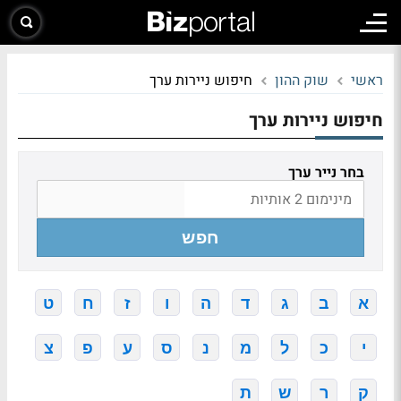
ראשי
שוק ההון
חיפוש ניירות ערך
חיפוש ניירות ערך
בחר נייר ערך
חפש
א
ב
ג
ד
ה
ו
ז
ח
ט
י
כ
ל
מ
נ
ס
ע
פ
צ
ק
ר
ש
ת