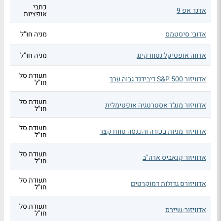
כתבי
אדגר אפ 9
אופציות
אדובי סיסטמס
מניה חו"ל
אדווה אופטיקל נטוורקינג
מניה חו"ל
תעודת סל
אדוויזור S&P 500 דיבידנד גבוה ערך
חו"ל
תעודת סל
אדוויזור מנג'ד אסטרטגיה אופטימלית
חו"ל
תעודת סל
אדוויזור מניות בכורה והכנסה טווח קצר
חו"ל
תעודת סל
אדוויזור קנאביס ארה"ב
חו"ל
תעודת סל
אדוויזורס גדולות דמוקרטים
חו"ל
תעודת סל
אדוויזור-שיירס
חו"ל