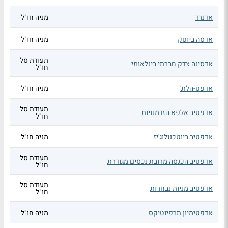
אדנרד
מניה חו"ל
אדסה ביוטק
מניה חו"ל
תעודת סל
אדסינה צדק חברתי בינלאומי
חו"ל
אדפט-הלת'
מניה חו"ל
תעודת סל
אדפטיב אלפא הזדמנויות
חו"ל
אדפטיב ביוטכנולוג'יז
מניה חו"ל
תעודת סל
אדפטיב הכנסה מרובת נכסים מגודרת
חו"ל
תעודת סל
אדפטיב מניות נבחרות
חו"ל
אדפטימיון תרפיוטיקס
מניה חו"ל