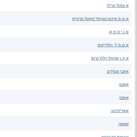
א סמול וורלד
א.מ.ס אינטרנשיונל מאטל סרוויס
א.נ.י ס.פ.א
א.ס.מ.ל. הולדינגס
א.ק.ו אנימל הלת' גרופ
אאבי שמידט
אאגון
אאגון
אאדיפיקה
אאווה