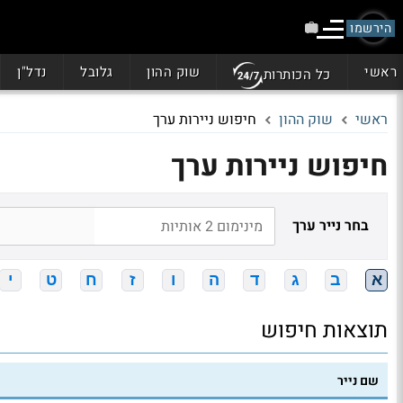
הירשמו
ראשי
שוק ההון
גלובל
נדל"ן
כל הכותרות
ראשי
שוק ההון
חיפוש ניירות ערך
חיפוש ניירות ערך
בחר נייר ערך
א
ב
ג
ד
ה
ו
ז
ח
ט
י
תוצאות חיפוש
שם נייר