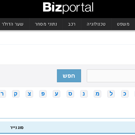
משפט
טכנולוגיה
רכב
נתוני מסחר
שער הדולר
חפש
כ
ל
מ
נ
ס
ע
פ
צ
ק
ר
סוג נייר