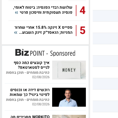
4
שלושת רבדי הפנסיה: ביטוח לאומי,
פנסיה תעסוקתית וחיסכון פרטי
5
ספייס X זינקה 15.8% אחרי שחרור
המניות; הנאסד״ק זינק השבוע...
איך קובעים כמה כסף
לגייס לסטארטאפ?
כתיבת מומחים - תוכן בחסות
02/08/2026
רוכשים דירה או נכנסים
לפינוי בינוי? כך שמאות
מקצועית יכולה לחסוך
כתיבת מומחים - תוכן בחסות
לכם מאות אלפי שקלים
02/08/2026
WORKITO מסבירים מה