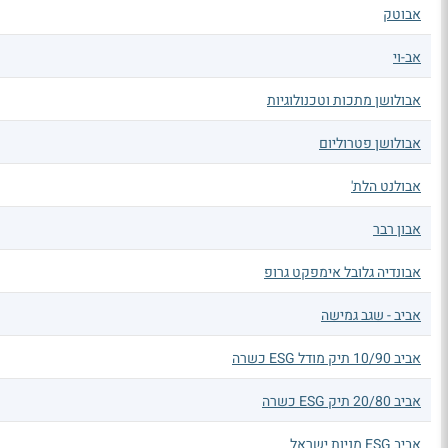
אבוטק
אב-וי
אבולושן מתכות וטכנולוגיות
אבולושן פטרוליום
אבולנט הלת'
אבון רבר
אבונדיה גלובל אימפקט גרופ
אביב - שגב גמישה
אביב 10/90 תיק מודל ESG כשרה
אביב 20/80 תיק ESG כשרה
אביב ESG מניות ישראל