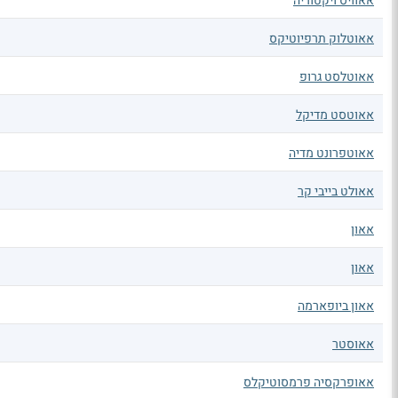
אאוויס ויקטוריה
אאוטלוק תרפיוטיקס
אאוטלסט גרופ
אאוטסט מדיקל
אאוטפרונט מדיה
אאולט בייבי קר
אאון
אאון
אאון ביופארמה
אאוסטר
אאופרקסיה פרמסוטיקלס