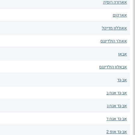
אארורה רוסיה
אארקום
אאת'לון מדיקל
אאת'ר הולדינגס
אבאו
אבאלון הולדינגס
אב-גד
אב-גד אגח ב
אב-גד אגח ג
אב-גד אגח ד
אב-גד אופ 2