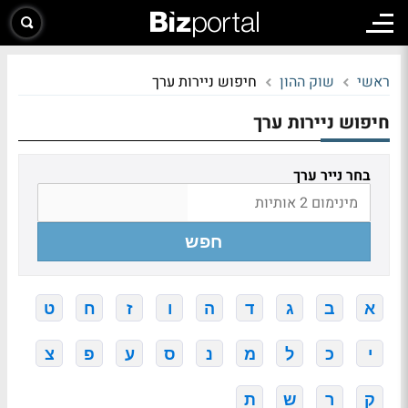
ראשי
שוק ההון
חיפוש ניירות ערך
חיפוש ניירות ערך
בחר נייר ערך
חפש
א
ב
ג
ד
ה
ו
ז
ח
ט
י
כ
ל
מ
נ
ס
ע
פ
צ
ק
ר
ש
ת