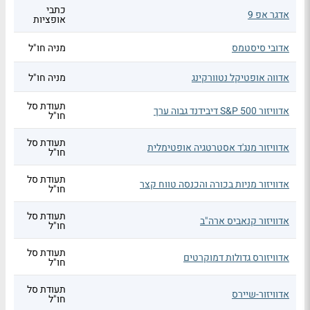
כתבי
אדגר אפ 9
אופציות
אדובי סיסטמס
מניה חו"ל
אדווה אופטיקל נטוורקינג
מניה חו"ל
תעודת סל
אדוויזור S&P 500 דיבידנד גבוה ערך
חו"ל
תעודת סל
אדוויזור מנג'ד אסטרטגיה אופטימלית
חו"ל
תעודת סל
אדוויזור מניות בכורה והכנסה טווח קצר
חו"ל
תעודת סל
אדוויזור קנאביס ארה"ב
חו"ל
תעודת סל
אדוויזורס גדולות דמוקרטים
חו"ל
תעודת סל
אדוויזור-שיירס
חו"ל