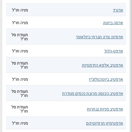
אדנרד
מניה חו"ל
אדסה ביוטק
מניה חו"ל
תעודת סל
אדסינה צדק חברתי בינלאומי
חו"ל
אדפט-הלת'
מניה חו"ל
תעודת סל
אדפטיב אלפא הזדמנויות
חו"ל
אדפטיב ביוטכנולוג'יז
מניה חו"ל
תעודת סל
אדפטיב הכנסה מרובת נכסים מגודרת
חו"ל
תעודת סל
אדפטיב מניות נבחרות
חו"ל
אדפטימיון תרפיוטיקס
מניה חו"ל