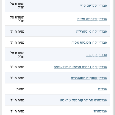
תעודת סל
אברדין פלדיום פיזי
חו"ל
תעודת סל
אברדין פלטינה פיזית
חו"ל
אברדין קרן אוסטרליה
מניה חו"ל
אברדין קרן הכנסות אסיה
מניה חו"ל
תעודת סל
אברדין קרן זהב
חו"ל
אברדין קרן נכסים פרימיום בינלאומית
מניה חו"ל
אברדין שווקים מתעוררים
מניה חו"ל
אברות
מניות
אברפורט סמולר קומפניז טראסט
מניה חו"ל
אברפורת'
מניה חו"ל