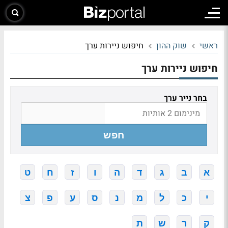
ראשי
שוק ההון
חיפוש ניירות ערך
חיפוש ניירות ערך
בחר נייר ערך
חפש
א
ב
ג
ד
ה
ו
ז
ח
ט
י
כ
ל
מ
נ
ס
ע
פ
צ
ק
ר
ש
ת