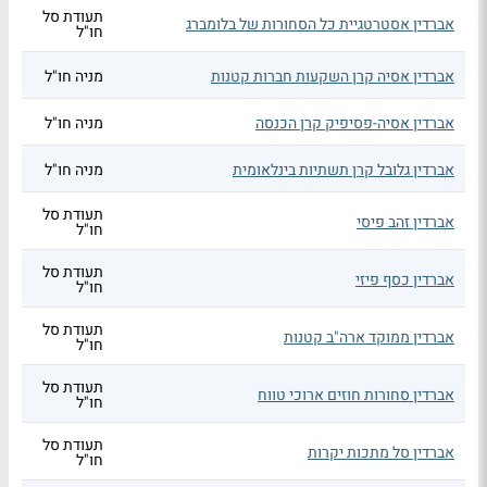
תעודת סל
אברדין אסטרטגיית כל הסחורות של בלומברג
חו"ל
אברדין אסיה קרן השקעות חברות קטנות
מניה חו"ל
אברדין אסיה-פסיפיק קרן הכנסה
מניה חו"ל
אברדין גלובל קרן תשתיות בינלאומית
מניה חו"ל
תעודת סל
אברדין זהב פיסי
חו"ל
תעודת סל
אברדין כסף פיזי
חו"ל
תעודת סל
אברדין ממוקד ארה"ב קטנות
חו"ל
תעודת סל
אברדין סחורות חוזים ארוכי טווח
חו"ל
תעודת סל
אברדין סל מתכות יקרות
חו"ל