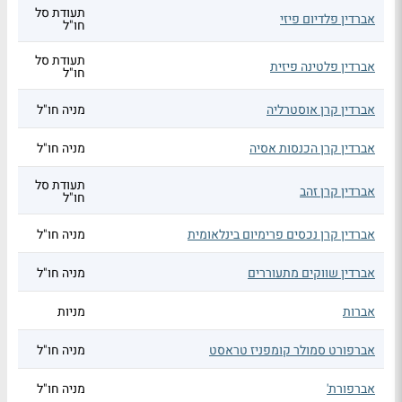
תעודת סל
אברדין פלדיום פיזי
חו"ל
תעודת סל
אברדין פלטינה פיזית
חו"ל
אברדין קרן אוסטרליה
מניה חו"ל
אברדין קרן הכנסות אסיה
מניה חו"ל
תעודת סל
אברדין קרן זהב
חו"ל
אברדין קרן נכסים פרימיום בינלאומית
מניה חו"ל
אברדין שווקים מתעוררים
מניה חו"ל
אברות
מניות
אברפורט סמולר קומפניז טראסט
מניה חו"ל
אברפורת'
מניה חו"ל