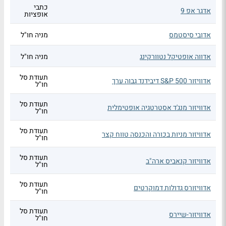
כתבי
אדגר אפ 9
אופציות
אדובי סיסטמס
מניה חו"ל
אדווה אופטיקל נטוורקינג
מניה חו"ל
תעודת סל
אדוויזור S&P 500 דיבידנד גבוה ערך
חו"ל
תעודת סל
אדוויזור מנג'ד אסטרטגיה אופטימלית
חו"ל
תעודת סל
אדוויזור מניות בכורה והכנסה טווח קצר
חו"ל
תעודת סל
אדוויזור קנאביס ארה"ב
חו"ל
תעודת סל
אדוויזורס גדולות דמוקרטים
חו"ל
תעודת סל
אדוויזור-שיירס
חו"ל