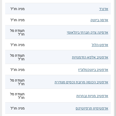
אדנרד
מניה חו"ל
אדסה ביוטק
מניה חו"ל
תעודת סל
אדסינה צדק חברתי בינלאומי
חו"ל
אדפט-הלת'
מניה חו"ל
תעודת סל
אדפטיב אלפא הזדמנויות
חו"ל
אדפטיב ביוטכנולוג'יז
מניה חו"ל
תעודת סל
אדפטיב הכנסה מרובת נכסים מגודרת
חו"ל
תעודת סל
אדפטיב מניות נבחרות
חו"ל
אדפטימיון תרפיוטיקס
מניה חו"ל