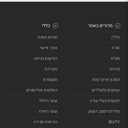
מדורים באתר
כללי
נדל"ן
תגיות חמות
אג"ח
אזור אישי
מט"ח
הודעות בורסה
קרנות
סקירות
חסכון ארוך טווח
תקשורת
שווקים גלובליים
המלצות אנליסטים
תנועות בעלי עניין
שער הדולר
מדדים למצב השוק
שער האירו
BizTV
הוראות סגירה