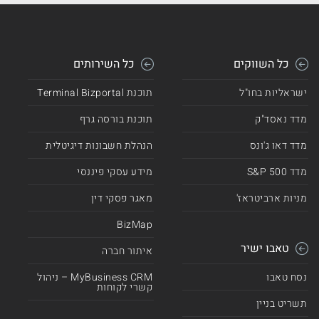
כל השווקים
כל השירותים
ישראליות בחו"ל
תוכנת Terminal Bizportal
מדד נאסד"ק
תוכנת בורסה גרף
מדד דאו ג'ונס
הנהלת חשבונות דיגיטלית
מדד 500 S&P
מידע עסקי פיננסי
מניות ארביטראז'
מאגר פסקי דין
BizMap
טאבו ישיר
איתור חברה
נסח טאבו
MyBusiness CRM – ניהול
קשרי לקוחות
תשריט בניין