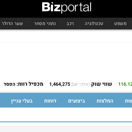
משפט
טכנולוגיה
רכב
נתוני מסחר
שער הדולר
שווי שוק
:
מכפיל רווח:
116.1
1,464,275
הפסד
(אלפי ₪)
ות
המלצות
ביצועים
דוחות
בעלי עניין