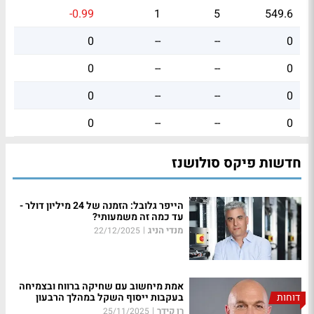
-0.99
1
5
549.6
0
--
--
0
0
--
--
0
0
--
--
0
0
--
--
0
חדשות פיקס סולושנז
הייפר גלובל: הזמנה של 24 מיליון דולר -
עד כמה זה משמעותי?
מנדי הניג
|
22/12/2025
אמת מיחשוב עם שחיקה ברווח ובצמיחה
דוחות
בעקבות ייסוף השקל במהלך הרבעון
רן קידר
|
25/11/2025