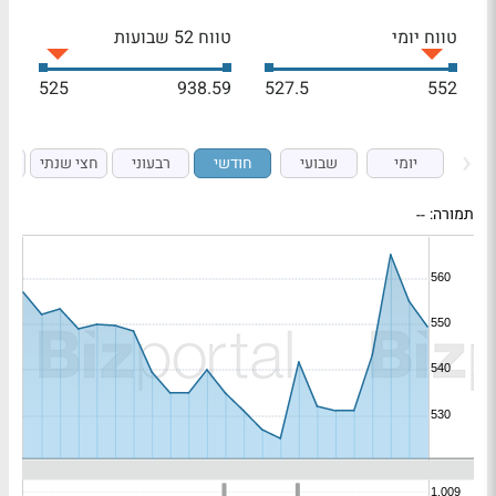
טווח יומי
טווח 52 שבועות
525
938.59
527.5
552
יומי
שבועי
חודשי
רבעוני
חצי שנתי
ש
תמורה:
--