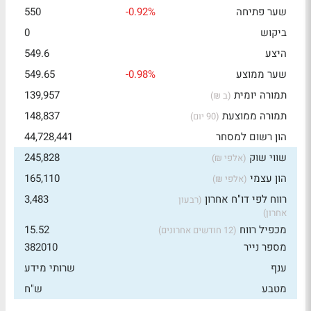
שער פתיחה
-0.92%
550
ביקוש
0
היצע
549.6
שער ממוצע
-0.98%
549.65
תמורה יומית
139,957
(ב ₪)
תמורה ממוצעת
148,837
(90 יום)
הון רשום למסחר
44,728,441
שווי שוק
245,828
(אלפי ₪)
הון עצמי
165,110
(אלפי ₪)
רווח לפי דו"ח אחרון
3,483
(רבעון
אחרון)
מכפיל רווח
15.52
(12 חודשים אחרונים)
מספר נייר
382010
ענף
שרותי מידע
מטבע
ש"ח