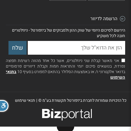
הרשמה לדיוור
הירשם לסיכום היומי של שוק ההון ולמבזקים של ביזפורטל - ניוזלטרים
חובה לכל משקיע
אני מאשר קבלת שני ניוזלטרים, אשר כל אחד מהווה רשימת תפוצה
נפרדת, בנושאים סיכום יומי והתראות חמות וקבלת דיוורים פרסומיים
בדואר אלקטרוני ו/ או באמצעות הסלולר בהתאם למפורט בסעיף 10
בתנאי
השימוש
כל הזכויות שמורות לחברת ביזפורטל תקשורת בע"מ ©
|
תנאי שימוש