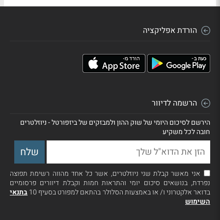
הורדת אפליקציה
הרשמה לדיוור
הירשם לסיכום היומי של שוק ההון ולמבזקים של ביזפורטל - ניוזלטרים
חובה לכל משקיע
אני מאשר קבלת שני ניוזלטרים, אשר כל אחד מהווה רשימת תפוצה
נפרדת, בנושאים סיכום יומי והתראות חמות וקבלת דיוורים פרסומיים
בדואר אלקטרוני ו/ או באמצעות הסלולר בהתאם למפורט בסעיף 10
בתנאי
השימוש