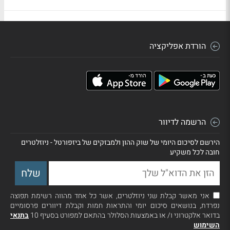
הורדת אפליקציה
הרשמה לדיוור
הירשם לסיכום היומי של שוק ההון ולמבזקים של ביזפורטל - ניוזלטרים
חובה לכל משקיע
אני מאשר קבלת שני ניוזלטרים, אשר כל אחד מהווה רשימת תפוצה
נפרדת, בנושאים סיכום יומי והתראות חמות וקבלת דיוורים פרסומיים
בדואר אלקטרוני ו/ או באמצעות הסלולר בהתאם למפורט בסעיף 10
בתנאי
השימוש