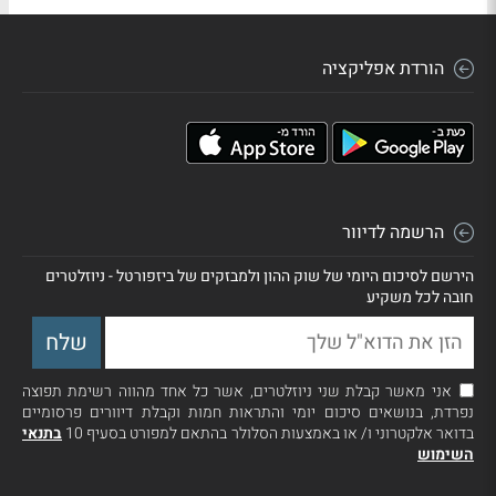
הורדת אפליקציה
הרשמה לדיוור
הירשם לסיכום היומי של שוק ההון ולמבזקים של ביזפורטל - ניוזלטרים
חובה לכל משקיע
אני מאשר קבלת שני ניוזלטרים, אשר כל אחד מהווה רשימת תפוצה
נפרדת, בנושאים סיכום יומי והתראות חמות וקבלת דיוורים פרסומיים
בדואר אלקטרוני ו/ או באמצעות הסלולר בהתאם למפורט בסעיף 10
בתנאי
השימוש