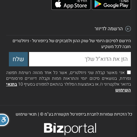
הרשמה לדיוור
הירשם לסיכום היומי של שוק ההון ולמבזקים של ביזפורטל - ניוזלטרים
חובה לכל משקיע
אני מאשר קבלת שני ניוזלטרים, אשר כל אחד מהווה רשימת תפוצה
נפרדת, בנושאים סיכום יומי והתראות חמות וקבלת דיוורים פרסומיים
בדואר אלקטרוני ו/ או באמצעות הסלולר בהתאם למפורט בסעיף 10
בתנאי
השימוש
כל הזכויות שמורות לחברת ביזפורטל תקשורת בע"מ ©
|
תנאי שימוש