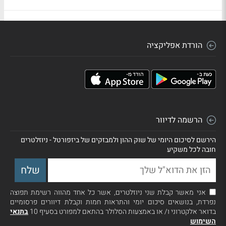
הורדת אפליקציה
הרשמה לדיוור
הירשם לסיכום היומי של שוק ההון ולמבזקים של ביזפורטל - ניוזלטרים
חובה לכל משקיע
אני מאשר קבלת שני ניוזלטרים, אשר כל אחד מהווה רשימת תפוצה
נפרדת, בנושאים סיכום יומי והתראות חמות וקבלת דיוורים פרסומיים
בדואר אלקטרוני ו/ או באמצעות הסלולר בהתאם למפורט בסעיף 10
בתנאי
השימוש