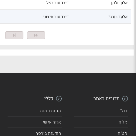
אלון וולקן
דירקטור רגיל
אלעד בנבג'י
דירקטור חיצוני
מ
מדורים באתר
כללי
נדל"ן
תגיות חמות
אג"ח
אזור אישי
מט"ח
הודעות בורסה