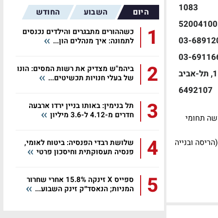
1083
היום
השבוע
החודש
52004100
1
כשההורים מתבגרים והילדים נכנסים
03-68912
לתמונה: איך מנהלים הון...
03-69116
2
ביהמ"ש מצדיק את רשות המסים: הונו
דרך מנחם בגין 154, תל-אביב
של בעלי חנויות תכשיטים...
6492107
3
תל בנימין: באותו בניין ירדו ארבעה
חדרים מ-4.12 ל-3.6 מיליון
ושה תחומי
4
הריסה ובנייה
שלושת רבדי הפנסיה: ביטוח לאומי,
פנסיה תעסוקתית וחיסכון פרטי
5
ספייס X זינקה 15.8% אחרי שחרור
המניות; הנאסד״ק זינק השבוע...