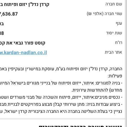
שם חברה
קרדן נדל"ן יזום ופיתוח ב
שווי חברה (אלפי ₪)
7,636.87
ענף
בנ
שנת יסוד
88
רו"ח
קוסט פורר גבאי את קס
אתר הבית
.kardan-nadlan.co.il
החברה, קרדן נדל"ן יזום ופיתוח בע"מ, עוסקת במישרין ובעקיפין 
פעילות:
- בניה למגורים: איתור, ייזום ופיתוח של בנייני מגורים בישראל המי
מחדש) להתחדשות עירונית.
- נכסים מניבים:איתור, ייזום, פיתוח והשכרה של מבני משרדים וש
- ביצוע עבודות בניה: מתן שירותי קבלן מבצע בפרויקטים לבניית מבני 
נציין כי בעלת השליטה בחברה היא החברה הציבורית קרדן ישראל, שבע