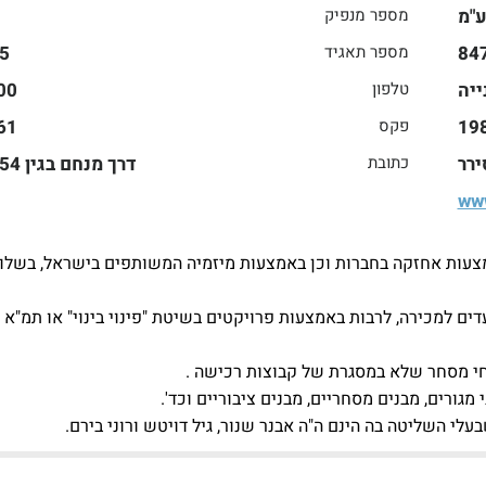
ע"מ
מספר מנפיק
84
מספר תאגיד
5
ייה
טלפון
00
19
פקס
61
ירר
כתובת
www
באמצעות אחזקה בחברות וכן באמצעות מיזמיה המשותפים בישראל, בשל
ועדים למכירה, לרבות באמצעות פרויקטים בשיטת "פינוי בינוי" או תמ"א (
טחי מסחר שלא במסגרת של קבוצות רכישה .
מגורים, מבנים מסחריים, מבנים ציבוריים וכד'.
לי השליטה בה הינם ה"ה אבנר שנור, גיל דויטש ורוני בירם.