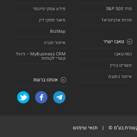
מדד 500 S&P
מידע עסקי פיננסי
מניות ארביטראז'
מאגר פסקי דין
BizMap
טאבו ישיר
איתור חברה
נסח טאבו
MyBusiness CRM – ניהול
קשרי לקוחות
תשריט בניין
איתור כתובת
אנחנו ברשת
קשורת בע"מ ©
|
תנאי שימוש