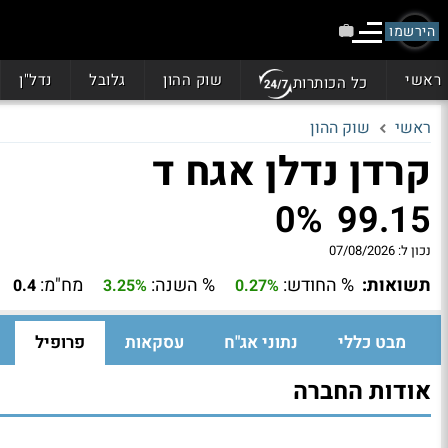
הירשמו
ראשי
שוק ההון
גלובל
נדל"ן
כל הכותרות
ראשי
שוק ההון
קרדן נדלן אגח ד
0%
99.15
נכון ל:
07/08/2026
תשואות:
% החודש:
% השנה:
מח"מ:
0.4
3.25%
0.27%
מבט כללי
נתוני אג"ח
עסקאות
פרופיל
אודות החברה