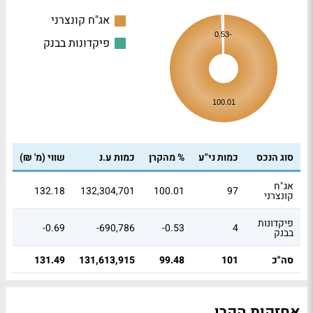
אג"ח קונצרני
-0.53
פיקדונות בבנק
100.01
סוג הנכס
כמות ני"ע
% מהקרן
כמות ע.נ
שווי (מ' ₪)
אג"ח
132.18
132,304,701
100.01
97
קונצרני
פיקדונות
-0.69
-690,786
-0.53
4
בבנק
סה"כ
101
99.48
131,613,915
131.49
אחזקות הקרן