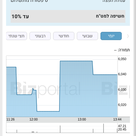
0 פטורה מתשלום
עמלת הפצה
חשיפה למט"ח
עד 10%
יומי
שבועי
חודשי
רבעוני
חצי שנתי
תמורה:
--