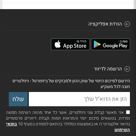
הורדת אפליקציה
הרשמה לדיוור
הירשם לסיכום היומי של שוק ההון ולמבזקים של ביזפורטל - ניוזלטרים
חובה לכל משקיע
אני מאשר קבלת שני ניוזלטרים, אשר כל אחד מהווה רשימת תפוצה
נפרדת, בנושאים סיכום יומי והתראות חמות וקבלת דיוורים פרסומיים
בדואר אלקטרוני ו/ או באמצעות הסלולר בהתאם למפורט בסעיף 10
בתנאי
השימוש