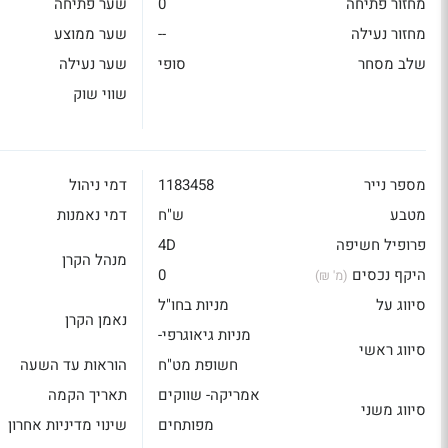
מחזור פתיחה
0
שער פתיחה
מחזור נעילה
--
שער ממוצע
שלב מסחר
סופי
שער נעילה
שווי שוק
מספר נייר
1183458
דמי ניהול
מטבע
ש"ח
דמי נאמנות
פרופיל חשיפה
4D
מנהל הקרן
היקף נכסים
0
(מ' ₪)
סיווג על
מניות בחו"ל
נאמן הקרן
מניות גיאוגרפי-
סיווג ראשי
חשופת מט"ח
הוראות עד השעה
אמריקה- שווקים
תאריך הקמה
סיווג משני
מפותחים
שינוי מדיניות אחרון