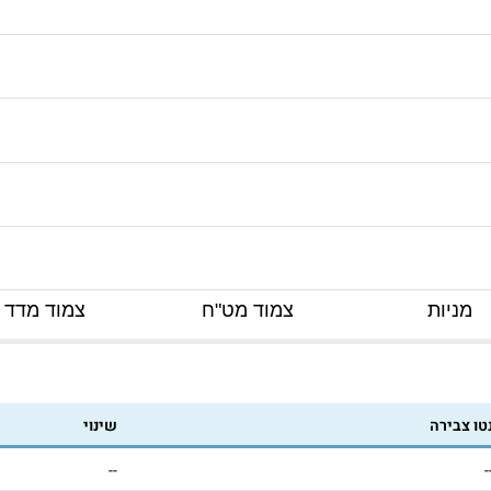
מניות
צמוד מט"ח
צמוד מדד
טו צבירה
שינוי
--
-