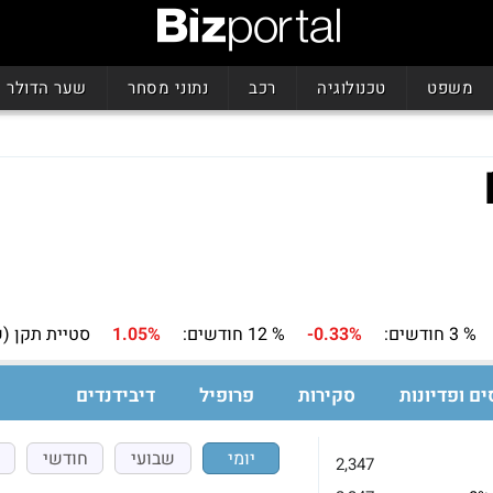
משפט
טכנולוגיה
רכב
נתוני מסחר
שער הדולר
% 3 חודשים:
-0.33%
% 12 חודשים:
1.05%
סטיית תקן (ש
ים ופדיונות
סקירות
פרופיל
דיבידנדים
יומי
שבועי
חודשי
2,347