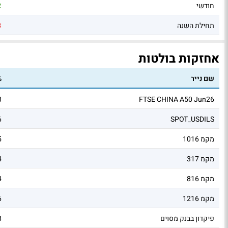
חודשי
2
תחילת השנה
3
אחזקות בולטות
שם נייר
%
3
FTSE CHINA A50 Jun26
6
SPOT_USDILS
מקמ 1016
5
מקמ 317
4
מקמ 816
4
מקמ 1216
6
פיקדון בבנק מסוים
8