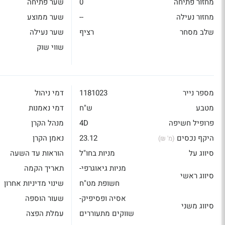
מחזור פתיחה
0
שער פתיחה
מחזור נעילה
--
שער ממוצע
שלב מסחר
רציף
שער נעילה
שווי שוק
מספר נייר
1181023
דמי ניהול
מטבע
ש"ח
דמי נאמנות
פרופיל חשיפה
4D
מנהל הקרן
היקף נכסים
23.12
נאמן הקרן
(מ' ₪)
סיווג על
מניות בחו"ל
הוראות עד השעה
מניות גיאוגרפי-
תאריך הקמה
סיווג ראשי
חשופת מט"ח
שינוי מדיניות אחרון
אסיה ופסיפיק-
שעור הוספה
סיווג משני
שווקים מתעוררים
עמלת הפצה