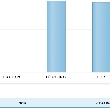
מניות
צמוד מט"ח
צמוד מדד
טו צבירה
שינוי