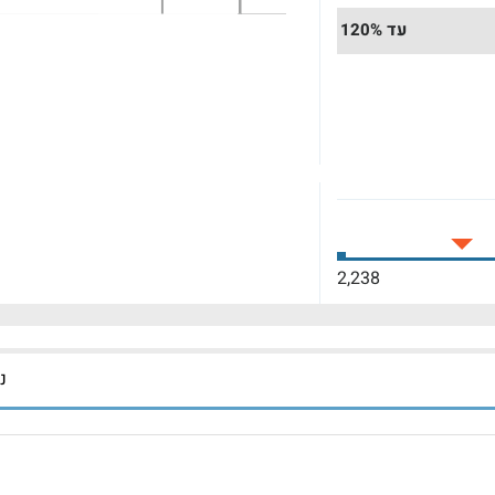
עד 120%
2,238
נכ