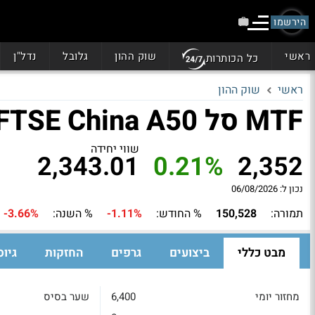
הירשמו
ראשי
שוק ההון
גלובל
נדל"ן
כל הכותרות
ראשי
שוק ההון
MTF סל FTSE China A50
שווי יחידה
2,343.01
0.21%
2,352
נכון ל: 06/08/2026
תמורה:
150,528
% החודש:
-1.11%
% השנה:
-3.66%
מבט כללי
ביצועים
גרפים
החזקות
גיוס
מחזור יומי
6,400
שער בסיס