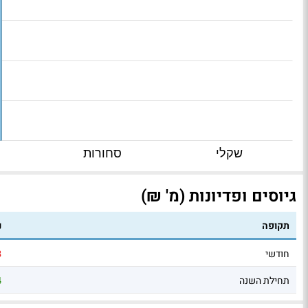
שקלי
סחורות
גיוסים ופדיונות (מ' ₪)
תקופה
נ
חודשי
8
תחילת השנה
4