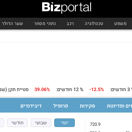
משפט
טכנולוגיה
רכב
נתוני מסחר
שער הדולר
שים:
-12.5%
% 12 חודשים:
39.06%
סטיית תקן (שנה
ים ופדיונות
סקירות
פרופיל
דיבידנדים
יומי
שבועי
חודשי
720.9