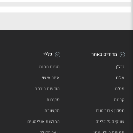
נובה
4.2
מדורים באתר
כללי
נדל"ן
תגיות חמות
אג"ח
אזור אישי
מט"ח
הודעות בורסה
קרנות
סקירות
חסכון ארוך טווח
תקשורת
שווקים גלובליים
המלצות אנליסטים
תנועות בעלי עניין
שער הדולר