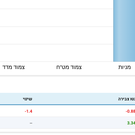
מניות
צמוד מט"ח
צמוד מדד
טו צבירה
שינוי
-1.4
-0.8
--
3.3