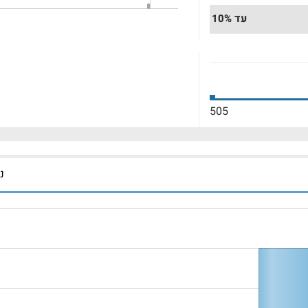
עד 10%
505
נכ