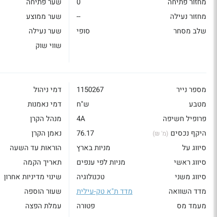
מחזור פתיחה
0
שער פתיחה
מחזור נעילה
--
שער ממוצע
שלב מסחר
סופי
שער נעילה
שווי שוק
מספר נייר
1150267
דמי ניהול
מטבע
ש"ח
דמי נאמנות
פרופיל חשיפה
4A
מנהל הקרן
היקף נכסים
76.17
נאמן הקרן
(מ' ₪)
סיווג על
מניות בארץ
הוראות עד השעה
סיווג ראשי
מניות לפי ענפים
תאריך הקמה
סיווג משני
טכנולוגיה
שינוי מדיניות אחרון
מדד השוואה
מדד ת"א טק-עילית
שעור הוספה
מעמד מס
פטורה
עמלת הפצה