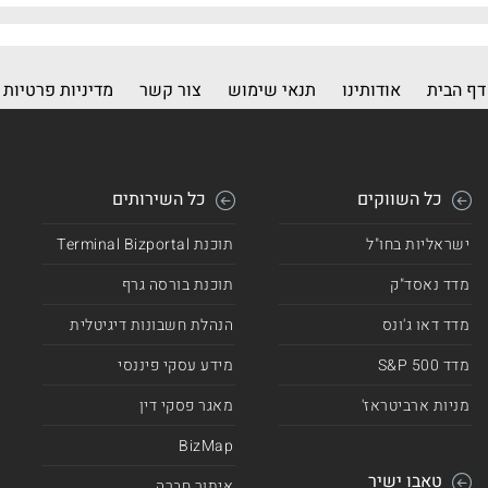
3.79
2,576
דף הבית
אודותינו
תנאי שימוש
צור קשר
מדיניות פרטיות
כל השווקים
כל השירותים
ישראליות בחו"ל
תוכנת Terminal Bizportal
מדד נאסד"ק
תוכנת בורסה גרף
מדד דאו ג'ונס
הנהלת חשבונות דיגיטלית
מדד 500 S&P
מידע עסקי פיננסי
מניות ארביטראז'
מאגר פסקי דין
BizMap
טאבו ישיר
איתור חברה