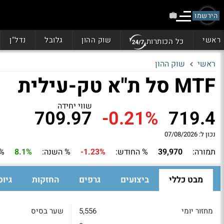
הירשמו
ראשי
שוק ההון
גלובל
נדל"ן
כל הכותרות
ראשי
שוק ההון
MTF סל ת"א טק-עילית
שווי יחידה
709.97
-0.21%
719.4
נכון ל: 07/08/2026
תמורה:
39,970
% החודש:
-1.23%
% השנה:
8.1%
% 3 חוד
מבט כללי
ביצועים
גרפים
החזקות
גיוס
מחזור יומי
5,556
שער בסיס