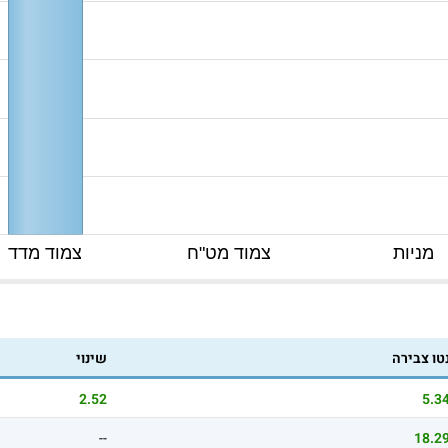
מניות
צמוד מט"ח
צמוד מדד
טו צבירה
שינוי
2.52
5.3
--
18.2