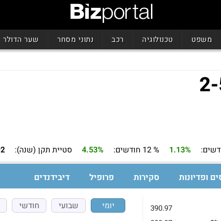
משפט
טכנולוגיה
רכב
נתוני מסחר
שער הדולר
1.13%
% 12 חודשים:
4.53%
סטיית תקן (שנה):
92
ים ופדיונות
סקירות
פרופיל
דיבידנדים
יומי
שבועי
חודשי
390.97