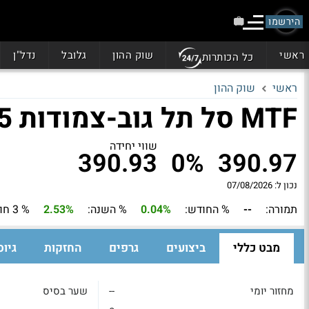
הירשמו
ראשי
שוק ההון
גלובל
נדל"ן
כל הכותרות
ראשי
שוק ההון
MTF סל תל גוב-צמודות 2-5
שווי יחידה
390.93
0%
390.97
נכון ל: 07/08/2026
תמורה:
--
% החודש:
0.04%
% השנה:
2.53%
% 3 חודשים:
מבט כללי
ביצועים
גרפים
החזקות
גיוס
מחזור יומי
--
שער בסיס