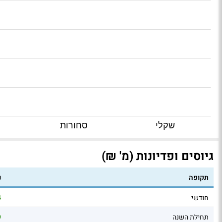
שקלי
סחורות
גיוסים ופדיונות (מ' ₪)
תקופה
נ
חודשי
4
תחילת השנה
9