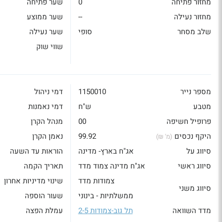
מחזור פתיחה
0
שער פתיחה
מחזור נעילה
--
שער ממוצע
שלב מסחר
סופי
שער נעילה
שווי שוק
מספר נייר
1150010
דמי ניהול
מטבע
ש"ח
דמי נאמנות
פרופיל חשיפה
00
מנהל הקרן
היקף נכסים
99.92
נאמן הקרן
(מ' ₪)
סיווג על
אג"ח בארץ- מדינה
הוראות עד השעה
סיווג ראשי
אג"ח מדינה צמוד מדד
תאריך הקמה
צמודות מדד
שינוי מדיניות אחרון
סיווג משני
ממשלתיות - בינוני
שעור הוספה
מדד השוואה
תל גוב-צמודות 2-5
עמלת הפצה