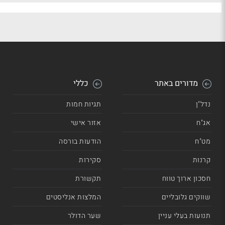
מדורים באתר
כללי
נדל"ן
תגיות חמות
אג"ח
אזור אישי
מט"ח
הודעות בורסה
קרנות
סקירות
חסכון ארוך טווח
תקשורת
שווקים גלובליים
המלצות אנליסטים
תנועות בעלי עניין
שער הדולר