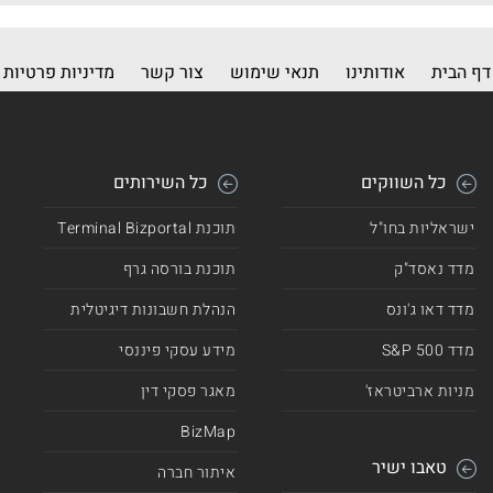
דף הבית
אודותינו
תנאי שימוש
צור קשר
מדיניות פרטיות
כל השווקים
כל השירותים
ישראליות בחו"ל
תוכנת Terminal Bizportal
מדד נאסד"ק
תוכנת בורסה גרף
מדד דאו ג'ונס
הנהלת חשבונות דיגיטלית
מדד 500 S&P
מידע עסקי פיננסי
מניות ארביטראז'
מאגר פסקי דין
BizMap
טאבו ישיר
איתור חברה