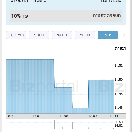
0 פטורה מתשלום
עמלת הפצה
חשיפה למט"ח
עד 10%
יומי
שבועי
חודשי
רבעוני
חצי שנתי
תמורה:
--