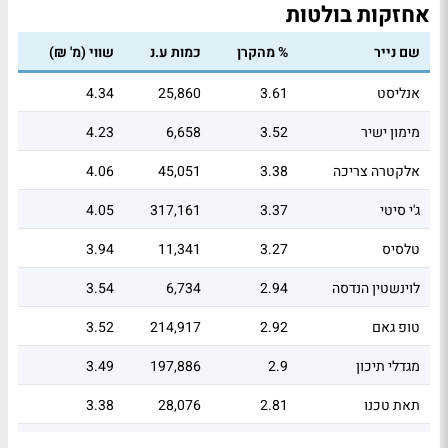
אחזקות בולטות
שם נייר
% מהקרן
כמות ע.נ
שווי (מ' ₪)
אנליסט
3.61
25,860
4.34
מימון ישיר
3.52
6,658
4.23
אלקטרה צריכה
3.38
45,051
4.06
ג'י סיטי
3.37
317,161
4.05
טלסיס
3.27
11,341
3.94
לוינשטין הנדסה
2.94
6,734
3.54
טופ גאם
2.92
214,917
3.52
מגדלי תיכון
2.9
197,886
3.49
תאת טכנו
2.81
28,076
3.38
איסתא
2.75
31,641
3.31