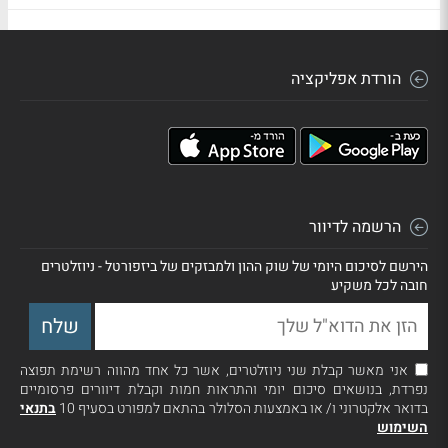
הורדת אפליקציה
הרשמה לדיוור
הירשם לסיכום היומי של שוק ההון ולמבזקים של ביזפורטל - ניוזלטרים
חובה לכל משקיע
אני מאשר קבלת שני ניוזלטרים, אשר כל אחד מהווה רשימת תפוצה
נפרדת, בנושאים סיכום יומי והתראות חמות וקבלת דיוורים פרסומיים
בדואר אלקטרוני ו/ או באמצעות הסלולר בהתאם למפורט בסעיף 10
בתנאי
השימוש