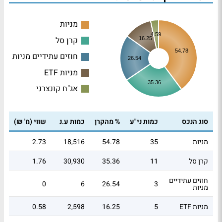
מניות
4.59
קרן סל
16.25
54.78
חוזים עתידיים מניות
26.54
מניות ETF
35.36
אג"ח קונצרני
סוג הנכס
כמות ני"ע
% מהקרן
כמות ע.נ
שווי (מ' ₪)
מניות
35
54.78
18,516
2.73
קרן סל
11
35.36
30,930
1.76
חוזים עתידיים
0
6
26.54
3
מניות
מניות ETF
5
16.25
2,598
0.58