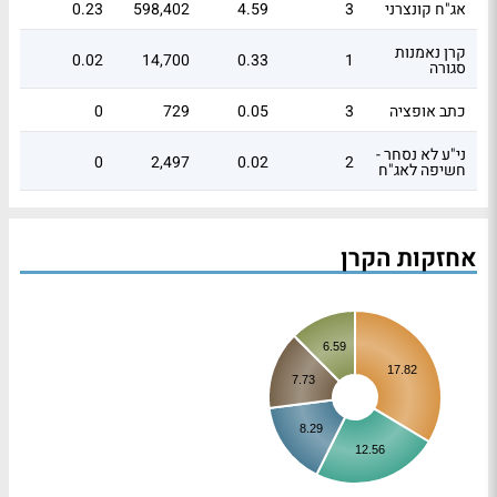
אג"ח קונצרני
3
4.59
598,402
0.23
קרן נאמנות
0.02
14,700
0.33
1
סגורה
כתב אופציה
3
0.05
729
0
ני"ע לא נסחר -
0
2,497
0.02
2
חשיפה לאג"ח
נייר ערך לא
0
303
0
1
נסחר – אחר
אחזקות הקרן
פיקדונות
-0.05
0
-1
2
בבנק
מק"מ
3
-9.01
-450,000
-0.45
6.59
FORWARD
17.82
0.19
-800,000
-45.38
2
7.73
מט"ח
8.29
סה"כ
71
82.53
-581,319
5
12.56