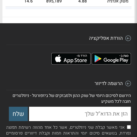
משק אנרגיה
4.88
895,189
14.6
נופר אנרג'י
4.42
46,995
13.22
הורדת אפליקציה
הרשמה לדיוור
הירשם לסיכום היומי של שוק ההון ולמבזקים של ביזפורטל - ניוזלטרים
חובה לכל משקיע
אני מאשר קבלת שני ניוזלטרים, אשר כל אחד מהווה רשימת תפוצה
נפרדת, בנושאים סיכום יומי והתראות חמות וקבלת דיוורים פרסומיים