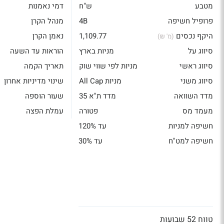
מטבע
ש"ח
דמי נאמנות
פרופיל חשיפה
4B
מנהל הקרן
היקף נכסים
1,109.77
נאמן הקרן
(מ' ₪)
סיווג על
מניות בארץ
הוראות עד השעה
סיווג ראשי
מניות לפי שווי שוק
תאריך הקמה
סיווג משני
מניות All Cap
שינוי מדיניות אחרון
מדד השוואה
מדד ת"א 35
שעור הוספה
מעמד מס
פטורה
עמלת הפצה
חשיפה למניות
עד 120%
חשיפה למט"ח
עד 30%
טווח 52 שבועות