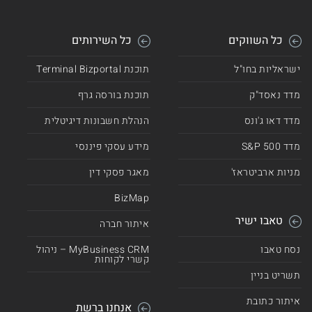
כל השווקים
כל השירותים
ישראליות בחו"ל
תוכנת Terminal Bizportal
מדד נאסד"ק
תוכנת בורסה גרף
מדד דאו ג'ונס
הנהלת חשבונות דיגיטלית
מדד 500 S&P
מידע עסקי פיננסי
מניות ארביטראז'
מאגר פסקי דין
BizMap
טאבו ישיר
איתור חברה
נסח טאבו
MyBusiness CRM – ניהול
קשרי לקוחות
תשריט בניין
איתור כתובת
אנחנו ברשת