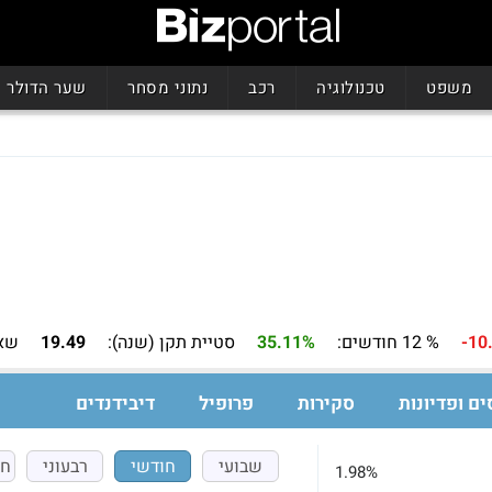
משפט
טכנולוגיה
רכב
נתוני מסחר
שער הדולר
-10
% 12 חודשים:
35.11%
סטיית תקן (שנה):
19.49
שאר
ים ופדיונות
סקירות
פרופיל
דיבידנדים
שבועי
חודשי
רבעוני
חצ
1.98%