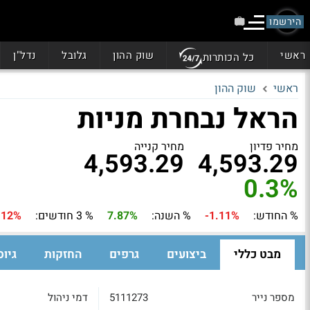
הירשמו
ראשי
שוק ההון
גלובל
נדל"ן
כל הכותרות
ראשי
שוק ההון
הראל נבחרת מניות
מחיר פדיון
מחיר קנייה
4,593.29
4,593.29
0.3%
% החודש:
-1.11%
% השנה:
7.87%
% 3 חודשים:
.12%
מבט כללי
ביצועים
גרפים
החזקות
גיוס
מספר נייר
5111273
דמי ניהול