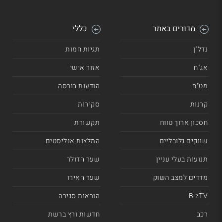
מדורים באתר
כללי
נדל"ן
תגיות חמות
אג"ח
אזור אישי
מט"ח
הודעות בורסה
קרנות
סקירות
חסכון ארוך טווח
תקשורת
שווקים גלובליים
המלצות אנליסטים
תנועות בעלי עניין
שער הדולר
מדדים למצב השוק
שער האירו
BizTV
הוראות סגירה
רכב
חדשות ורץ ברשת