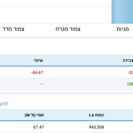
מניות
צמוד מט"ח
צמוד מדד
צבירה
שינוי
-44.67
-3
--
13
לרש
כמות ע.נ
שווי (מ' ₪)
67.47
943,508