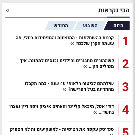
הכי נקראות
היום
השבוע
החודש
1
קרנות ההשתלמות - המנצחות והמפסידות ביולי; מה
עשתה הקרן שלכם?
2
כשההורים מתבגרים והילדים נכנסים לתמונה: איך
מנהלים הון...
3
שילמתם לביטוח הלאומי 40 שנה - כמה תקבלו
מהמדינה בגיל הפרישה?
4
דודי אפל, מיכאל קליינר והאחים איציק ויפה דיין נעצרו
בחשד...
5
סנדיסק עקפה את הציפיות - למשקיעים זה לא הספיק