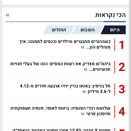
הכי נקראות
היום
השבוע
החודש
1
כשההורים מתבגרים והילדים נכנסים לתמונה: איך
מנהלים הון...
2
ביהמ"ש מצדיק את רשות המסים: הונו של בעלי חנויות
תכשיטים...
3
תל בנימין: באותו בניין ירדו ארבעה חדרים מ-4.12
ל-3.6 מיליון
4
שלושת רבדי הפנסיה: ביטוח לאומי, פנסיה תעסוקתית
וחיסכון פרטי
ספייס X זינקה 15.8% אחרי שחרור המניות; הנאסד״ק