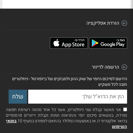
הורדת אפליקציה
הרשמה לדיוור
הירשם לסיכום היומי של שוק ההון ולמבזקים של ביזפורטל - ניוזלטרים
חובה לכל משקיע
אני מאשר קבלת שני ניוזלטרים, אשר כל אחד מהווה רשימת תפוצה
נפרדת, בנושאים סיכום יומי והתראות חמות וקבלת דיוורים פרסומיים
בדואר אלקטרוני ו/ או באמצעות הסלולר בהתאם למפורט בסעיף 10
בתנאי
השימוש