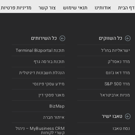
דף הבית
אודותינו
תנאי שימוש
צור קשר
מדיניות פרטיות
כל השווקים
כל השירותים
ישראליות בחו"ל
תוכנת Terminal Bizportal
מדד נאסד"ק
תוכנת בורסה גרף
מדד דאו ג'ונס
הנהלת חשבונות דיגיטלית
מדד 500 S&P
מידע עסקי פיננסי
מניות ארביטראז'
מאגר פסקי דין
BizMap
טאבו ישיר
איתור חברה
נסח טאבו
MyBusiness CRM – ניהול
קשרי לקוחות