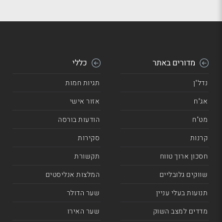
מדורים באתר
כללי
נדל"ן
תגיות חמות
אג"ח
אזור אישי
מט"ח
הודעות בורסה
קרנות
סקירות
חסכון ארוך טווח
תקשורת
שווקים גלובליים
המלצות אנליסטים
תנועות בעלי עניין
שער הדולר
מדדים למצב השוק
שער האירו