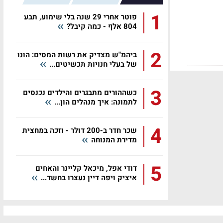
1
פוטר אחרי 29 שנה בלי שימוע, תבע
804 אלף - כמה קיבל?
2
ביהמ"ש מצדיק את רשות המסים: הונו
של בעלי חנויות תכשיטים...
3
כשההורים מתבגרים והילדים נכנסים
לתמונה: איך מנהלים הון...
4
שכר חדר ב-200 דולר - וזכה במחצית
מדירת המנוחה
5
דודי אפל, מיכאל קליינר והאחים
איציק ויפה דיין נעצרו בחשד...