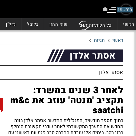
הירשמו
ראשי
שוק ההון
גלובל
נדל"ן
כל הכותרות
ראשי
תגיות
אסתר אלדן
אסתר אלדן
לאחר 3 שנים במשרד:
תקציב 'מנטה' עוזב את m&c
saatchi
בתוך מספר חודשים, המנכ"לית החדשה אסתר אלדן בונה
מחדש את המערך התקשורתי לאחר שדבי תקשורת הוחלף
ברני רהב. בימים אלו עורכת החברה סבב פגישות ראשוני עם