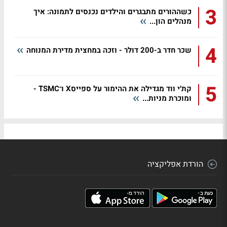
3
כשההורים מתבגרים והילדים נכנסים לתמונה: איך
מנהלים הון...
4
שכר חדר ב-200 דולר - וזכה במחצית מדירת המנוחה
5
קת׳י ווד מגדילה את ההימור על ספייסX ו־TSMC -
ומוכרת מניות...
הורדת אפליקציה