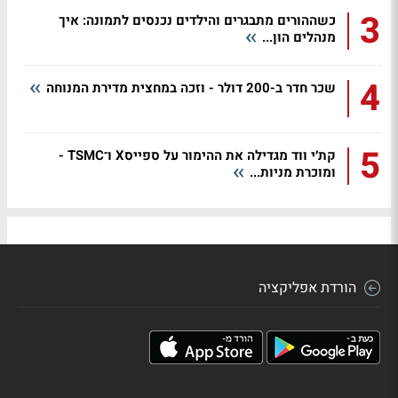
3
כשההורים מתבגרים והילדים נכנסים לתמונה: איך
מנהלים הון...
4
שכר חדר ב-200 דולר - וזכה במחצית מדירת המנוחה
5
קת׳י ווד מגדילה את ההימור על ספייסX ו־TSMC -
ומוכרת מניות...
הורדת אפליקציה