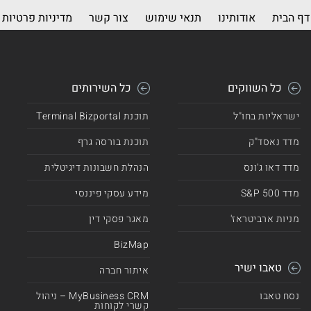
דף הבית
אודותינו
תנאי שימוש
צור קשר
מדיניות פרטיות
כל השווקים
כל השירותים
ישראליות בחו"ל
תוכנת Terminal Bizportal
מדד נאסד"ק
תוכנת בורסה גרף
מדד דאו ג'ונס
הנהלת חשבונות דיגיטלית
מדד 500 S&P
מידע עסקי פיננסי
מניות ארביטראז'
מאגר פסקי דין
BizMap
טאבו ישיר
איתור חברה
נסח טאבו
MyBusiness CRM – ניהול
קשרי לקוחות