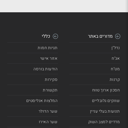
מדורים באתר
כללי
נדל"ן
תגיות חמות
אג"ח
אזור אישי
מט"ח
הודעות בורסה
קרנות
סקירות
חסכון ארוך טווח
תקשורת
שווקים גלובליים
המלצות אנליסטים
תנועות בעלי עניין
שער הדולר
מדדים למצב השוק
שער האירו