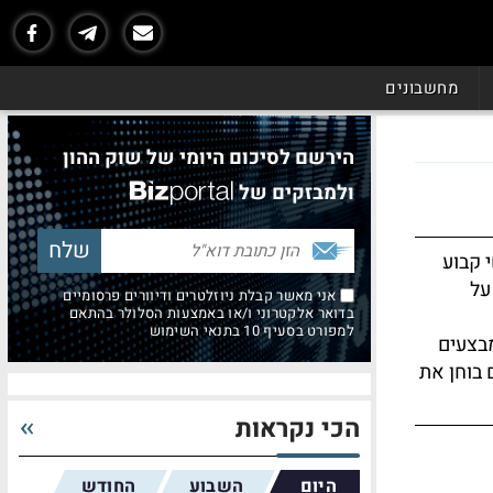
מחשבונים
הירשם לסיכום היומי של שוק ההון
ולמבזקים של
 קבוע
על
אני מאשר קבלת ניוזלטרים ודיוורים פרסומיים
בדואר אלקטרוני ו/או באמצעות הסלולר בהתאם
למפורט בסעיף 10 בתנאי השימוש
מבצעים
 בוחן את
הכי נקראות
היום
השבוע
החודש