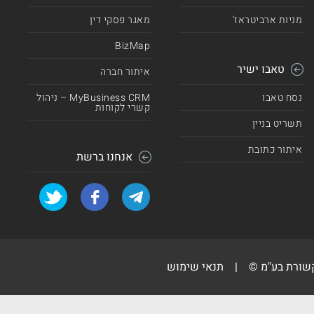
מניות ארביטראז'
מאגר פסקי דין
BizMap
טאבו ישיר
איתור חברה
נסח טאבו
MyBusiness CRM – ניהול
קשרי לקוחות
תשריט בניין
איתור כתובת
אנחנו ברשת
קשורת בע"מ ©
|
תנאי שימוש