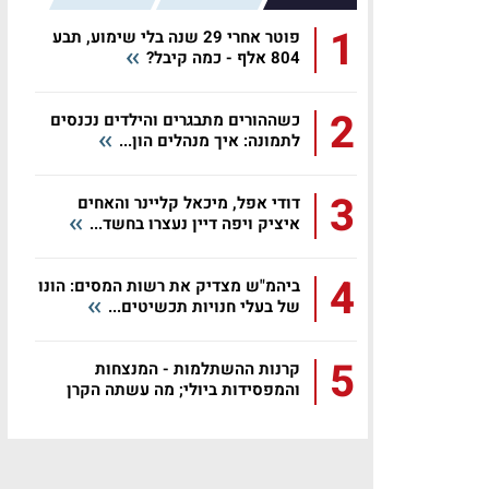
1
פוטר אחרי 29 שנה בלי שימוע, תבע
804 אלף - כמה קיבל?
2
כשההורים מתבגרים והילדים נכנסים
לתמונה: איך מנהלים הון...
3
דודי אפל, מיכאל קליינר והאחים
איציק ויפה דיין נעצרו בחשד...
4
ביהמ"ש מצדיק את רשות המסים: הונו
של בעלי חנויות תכשיטים...
5
קרנות ההשתלמות - המנצחות
והמפסידות ביולי; מה עשתה הקרן
שלכם?