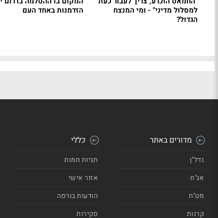
"החמאס הוכרע, צריך לעבור כעת
המקום בו ההסלמה בדרום י
למסלול מדיני" - ומי המנצח
הזדמנות באחד העם
הגדול?
מדורים באתר
כללי
נדל"ן
תגיות חמות
אג"ח
אזור אישי
מט"ח
הודעות בורסה
קרנות
סקירות