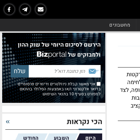
מחשבונים
הירשם לסיכום היומי של שוק ההון
ולמבזקים של
רקטות
לחימה
אני מאשר קבלת ניוזלטרים ודיוורים פרסומיים
ופה, לצד
בדואר אלקטרוני ו/או באמצעות הסלולר בהתאם
למפורט בסעיף 10 בתנאי השימוש
בות
ציב
הכי נקראות
היום
השבוע
החודש