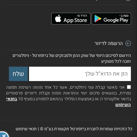
הרשמה לדיוור
הירשם לסיכום היומי של שוק ההון ולמבזקים של ביזפורטל - ניוזלטרים
חובה לכל משקיע
אני מאשר קבלת שני ניוזלטרים, אשר כל אחד מהווה רשימת תפוצה
נפרדת, בנושאים סיכום יומי והתראות חמות וקבלת דיוורים פרסומיים
בדואר אלקטרוני ו/ או באמצעות הסלולר בהתאם למפורט בסעיף 10
בתנאי
השימוש
כל הזכויות שמורות לחברת ביזפורטל תקשורת בע"מ ©
|
תנאי שימוש