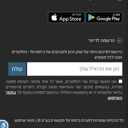
הרשמה לדיוור
הירשם לסיכום היומי של שוק ההון ולמבזקים של ביזפורטל - ניוזלטרים
חובה לכל משקיע
אני מאשר קבלת שני ניוזלטרים, אשר כל אחד מהווה רשימת תפוצה
נפרדת, בנושאים סיכום יומי והתראות חמות וקבלת דיוורים פרסומיים
בדואר אלקטרוני ו/ או באמצעות הסלולר בהתאם למפורט בסעיף 10
בתנאי
השימוש
כל הזכויות שמורות לחברת ביזפורטל תקשורת בע"מ ©
|
תנאי שימוש