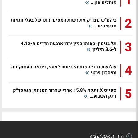
1
מנהלים הון...
2
ביהמ"ש מצדיק את רשות המסים: הונו של בעלי חנויות
תכשיטים...
3
תל בנימין: באותו בניין ירדו ארבעה חדרים מ-4.12
ל-3.6 מיליון
4
שלושת רבדי הפנסיה: ביטוח לאומי, פנסיה תעסוקתית
וחיסכון פרטי
5
ספייס X זינקה 15.8% אחרי שחרור המניות; הנאסד״ק
זינק השבוע...
הורדת אפליקציה