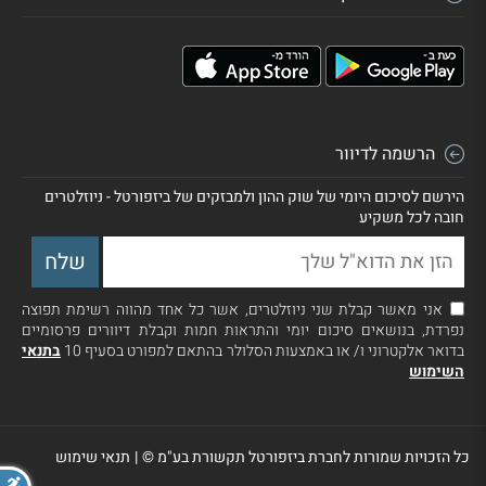
הרשמה לדיוור
הירשם לסיכום היומי של שוק ההון ולמבזקים של ביזפורטל - ניוזלטרים
חובה לכל משקיע
אני מאשר קבלת שני ניוזלטרים, אשר כל אחד מהווה רשימת תפוצה
נפרדת, בנושאים סיכום יומי והתראות חמות וקבלת דיוורים פרסומיים
בדואר אלקטרוני ו/ או באמצעות הסלולר בהתאם למפורט בסעיף 10
בתנאי
השימוש
כל הזכויות שמורות לחברת ביזפורטל תקשורת בע"מ ©
|
תנאי שימוש