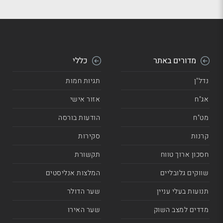
מדורים באתר
כללי
נדל"ן
תגיות חמות
אג"ח
אזור אישי
מט"ח
הודעות בורסה
קרנות
סקירות
חסכון ארוך טווח
תקשורת
שווקים גלובליים
המלצות אנליסטים
תנועות בעלי עניין
שער הדולר
מדדים למצב השוק
שער האירו