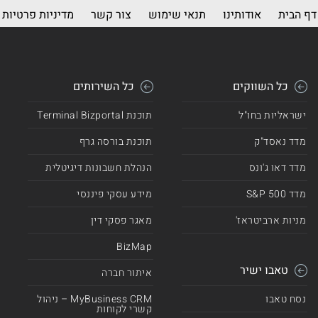
דף הבית
אודותינו
תנאי שימוש
צור קשר
מדיניות פרטיות
כל השווקים
כל השירותים
ישראליות בחו"ל
תוכנת Terminal Bizportal
מדד נאסד"ק
תוכנת בורסה גרף
מדד דאו ג'ונס
הנהלת חשבונות דיגיטלית
מדד 500 S&P
מידע עסקי פיננסי
מניות ארביטראז'
מאגר פסקי דין
BizMap
טאבו ישיר
איתור חברה
נסח טאבו
MyBusiness CRM – ניהול
קשרי לקוחות