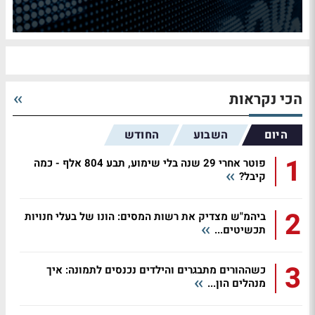
הכי נקראות
היום
השבוע
החודש
1
פוטר אחרי 29 שנה בלי שימוע, תבע 804 אלף - כמה
קיבל?
2
ביהמ"ש מצדיק את רשות המסים: הונו של בעלי חנויות
תכשיטים...
3
כשההורים מתבגרים והילדים נכנסים לתמונה: איך
מנהלים הון...