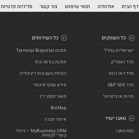
דף הבית
אודותינו
תנאי שימוש
צור קשר
מדיניות פרטיות
כל השווקים
כל השירותים
ישראליות בחו"ל
תוכנת Terminal Bizportal
מדד נאסד"ק
תוכנת בורסה גרף
מדד דאו ג'ונס
הנהלת חשבונות דיגיטלית
מדד 500 S&P
מידע עסקי פיננסי
מניות ארביטראז'
מאגר פסקי דין
BizMap
טאבו ישיר
איתור חברה
נסח טאבו
MyBusiness CRM – ניהול
קשרי לקוחות