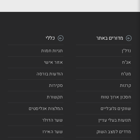
מדורים באתר
כללי
נדל"ן
תגיות חמות
אג"ח
אזור אישי
מט"ח
הודעות בורסה
קרנות
סקירות
חסכון ארוך טווח
תקשורת
שווקים גלובליים
המלצות אנליסטים
תנועות בעלי עניין
שער הדולר
מדדים למצב השוק
שער האירו