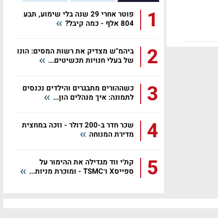
1
פוטר אחרי 29 שנה בלי שימוע, תבע
804 אלף - כמה קיבל?
2
ביהמ"ש מצדיק את רשות המסים: הונו
של בעלי חנויות תכשיטים...
3
כשההורים מתבגרים והילדים נכנסים
לתמונה: איך מנהלים הון...
4
שכר חדר ב-200 דולר - וזכה במחצית
מדירת המנוחה
5
קת׳י ווד מגדילה את ההימור על
ספייסX ו־TSMC - ומוכרת מניות...