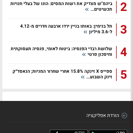
2
ביהמ"ש מצדיק את רשות המסים: הונו של בעלי חנויות
תכשיטים...
3
תל בנימין: באותו בניין ירדו ארבעה חדרים מ-4.12
ל-3.6 מיליון
4
שלושת רבדי הפנסיה: ביטוח לאומי, פנסיה תעסוקתית
וחיסכון פרטי
5
ספייס X זינקה 15.8% אחרי שחרור המניות; הנאסד״ק
זינק השבוע...
הורדת אפליקציה