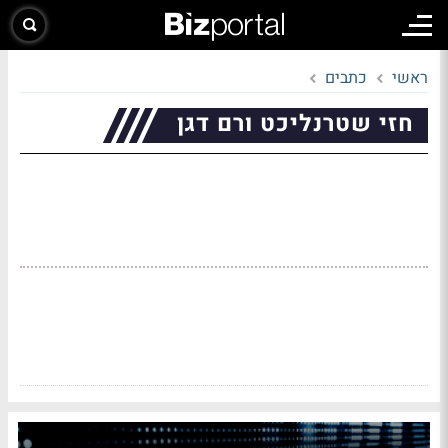
ראשי
כתבים
חזי שטרנליכט ורם דגן