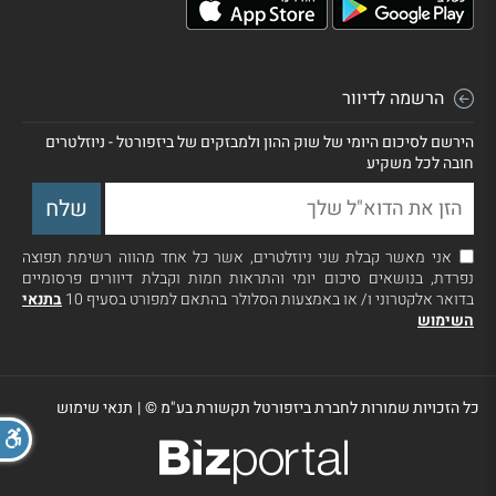
הרשמה לדיוור
הירשם לסיכום היומי של שוק ההון ולמבזקים של ביזפורטל - ניוזלטרים
חובה לכל משקיע
אני מאשר קבלת שני ניוזלטרים, אשר כל אחד מהווה רשימת תפוצה
נפרדת, בנושאים סיכום יומי והתראות חמות וקבלת דיוורים פרסומיים
בדואר אלקטרוני ו/ או באמצעות הסלולר בהתאם למפורט בסעיף 10
בתנאי
השימוש
כל הזכויות שמורות לחברת ביזפורטל תקשורת בע"מ ©
|
תנאי שימוש