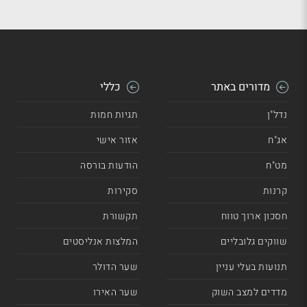
מדורים באתר
כללי
נדל"ן
תגיות חמות
אג"ח
אזור אישי
מט"ח
הודעות בורסה
קרנות
סקירות
חסכון ארוך טווח
תקשורת
שווקים גלובליים
המלצות אנליסטים
תנועות בעלי עניין
שער הדולר
מדדים למצב השוק
שער האירו