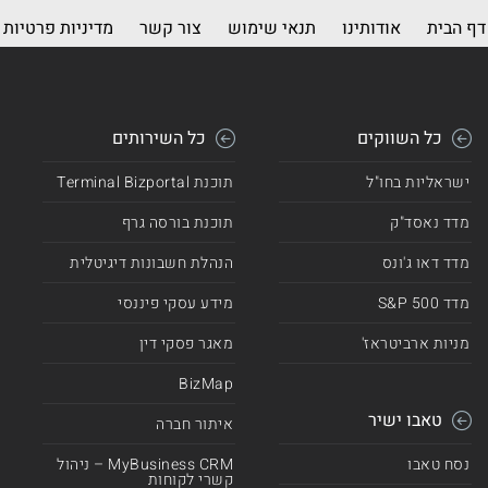
דף הבית
אודותינו
תנאי שימוש
צור קשר
מדיניות פרטיות
כל השווקים
כל השירותים
ישראליות בחו"ל
תוכנת Terminal Bizportal
מדד נאסד"ק
תוכנת בורסה גרף
מדד דאו ג'ונס
הנהלת חשבונות דיגיטלית
מדד 500 S&P
מידע עסקי פיננסי
מניות ארביטראז'
מאגר פסקי דין
BizMap
טאבו ישיר
איתור חברה
נסח טאבו
MyBusiness CRM – ניהול
קשרי לקוחות