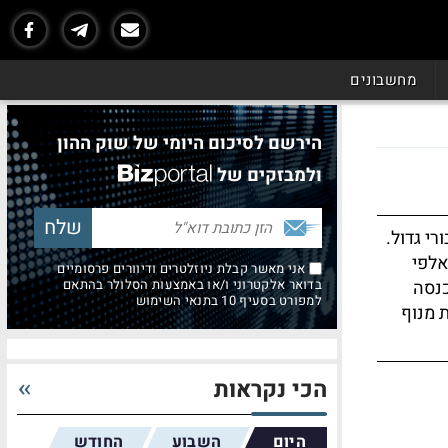
מחשבונים
הירשם לסיכום היומי של שוק ההון
ולמבזקים של
י גדול.
אלפי
אני מאשר קבלת ניוזלטרים ודיוורים פרסומיים
כנסה
בדואר אלקטרוני ו/או באמצעות הסלולר בהתאם
למפורט בסעיף 10 בתנאי השימוש
 מנוף
הכי נקראות
היום
השבוע
החודש