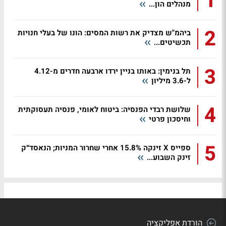
1
מנהלים הון...
2
ביהמ"ש מצדיק את רשות המסים: הונו של בעלי חנויות
תכשיטים...
3
תל בנימין: באותו בניין ירדו ארבעה חדרים מ-4.12
ל-3.6 מיליון
4
שלושת רבדי הפנסיה: ביטוח לאומי, פנסיה תעסוקתית
וחיסכון פרטי
5
ספייס X זינקה 15.8% אחרי שחרור המניות; הנאסד״ק
זינק השבוע...
הורדת אפליקציה