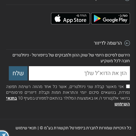
הרשמה לדיוור
הירשם לסיכום היומי של שוק ההון ולמבזקים של ביזפורטל - ניוזלטרים
חובה לכל משקיע
אני מאשר קבלת שני ניוזלטרים, אשר כל אחד מהווה רשימת תפוצה
נפרדת, בנושאים סיכום יומי והתראות חמות וקבלת דיוורים פרסומיים
בדואר אלקטרוני ו/ או באמצעות הסלולר בהתאם למפורט בסעיף 10
בתנאי
השימוש
כל הזכויות שמורות לחברת ביזפורטל תקשורת בע"מ ©
|
תנאי שימוש