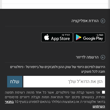
הורדת אפליקציה
הרשמה לדיוור
הירשם לסיכום היומי של שוק ההון ולמבזקים של ביזפורטל - ניוזלטרים
חובה לכל משקיע
אני מאשר קבלת שני ניוזלטרים, אשר כל אחד מהווה רשימת תפוצה
נפרדת, בנושאים סיכום יומי והתראות חמות וקבלת דיוורים פרסומיים
בדואר אלקטרוני ו/ או באמצעות הסלולר בהתאם למפורט בסעיף 10
בתנאי
השימוש