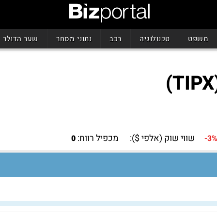
משפט
טכנולוגיה
רכב
נתוני מסחר
שער הדולר
שווי שוק (אלפי $):
מכפיל רווח:
0
-3