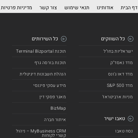
דף הבית
אודותינו
תנאי שימוש
צור קשר
מדיניות פרטיות
כל השווקים
כל השירותים
ישראליות בחו"ל
תוכנת Terminal Bizportal
מדד נאסד"ק
תוכנת בורסה גרף
מדד דאו ג'ונס
הנהלת חשבונות דיגיטלית
מדד 500 S&P
מידע עסקי פיננסי
מניות ארביטראז'
מאגר פסקי דין
BizMap
טאבו ישיר
איתור חברה
נסח טאבו
MyBusiness CRM – ניהול
קשרי לקוחות