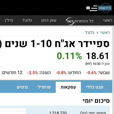
הירשמו
ראשי
שוק ההון
גלובל
נדל"ן
כל הכותרות
ראשי
גלובל
ספיידר אג"ח 1-10 שנים (TIPX)
0.11%
18.61
נכון ל:
16:00 (NY)
שבועי:
החודש:
השנה:
12 חודשים:
%
-2.5%
-0.8%
-0.6%
מבט כללי
עסקאות
פרופיל
גרפים
סיכום יומי
מחזור יומי (יח')
1,218,720