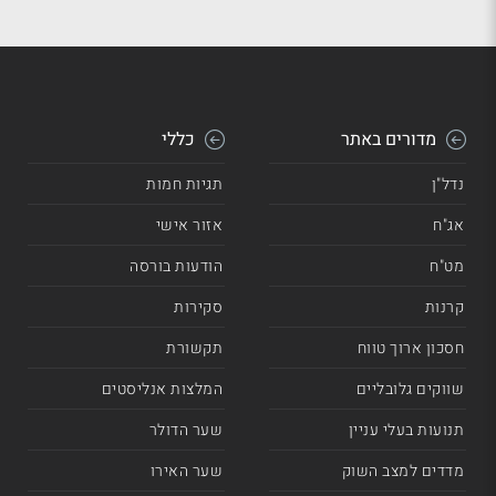
מדורים באתר
כללי
נדל"ן
תגיות חמות
אג"ח
אזור אישי
מט"ח
הודעות בורסה
קרנות
סקירות
חסכון ארוך טווח
תקשורת
שווקים גלובליים
המלצות אנליסטים
תנועות בעלי עניין
שער הדולר
מדדים למצב השוק
שער האירו