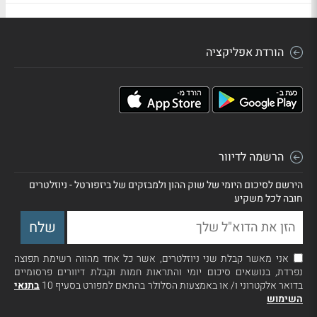
הורדת אפליקציה
הרשמה לדיוור
הירשם לסיכום היומי של שוק ההון ולמבזקים של ביזפורטל - ניוזלטרים
חובה לכל משקיע
אני מאשר קבלת שני ניוזלטרים, אשר כל אחד מהווה רשימת תפוצה
נפרדת, בנושאים סיכום יומי והתראות חמות וקבלת דיוורים פרסומיים
בדואר אלקטרוני ו/ או באמצעות הסלולר בהתאם למפורט בסעיף 10
בתנאי
השימוש