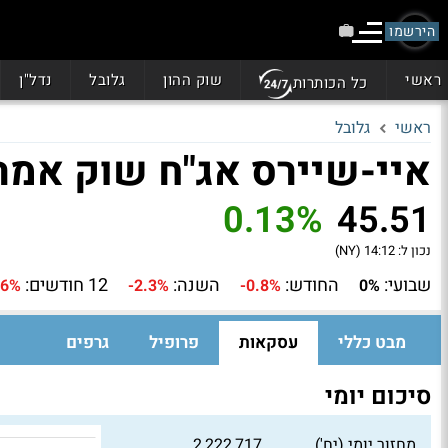
הירשמו
ראשי
שוק ההון
גלובל
נדל"ן
כל הכותרות
ראשי
גלובל
איי-שיירס אג"ח שוק אמריקאי 
0.13%
45.51
נכון ל:
14:12 (NY)
שבועי:
החודש:
השנה:
12 חודשים:
.6%
-2.3%
-0.8%
0%
מבט כללי
עסקאות
פרופיל
גרפים
סיכום יומי
מחזור יומי (יח')
2,222,717