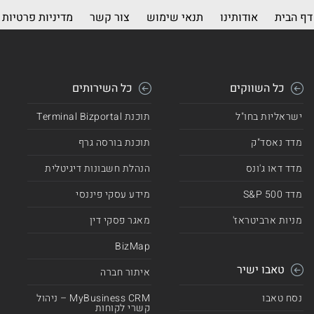
דף הבית
אודותינו
תנאי שימוש
צור קשר
מדיניות פרטיות
כל השווקים
כל השירותים
ישראליות בחו"ל
תוכנת Terminal Bizportal
מדד נאסד"ק
תוכנת בורסה גרף
מדד דאו ג'ונס
הנהלת חשבונות דיגיטלית
מדד 500 S&P
מידע עסקי פיננסי
מניות ארביטראז'
מאגר פסקי דין
BizMap
טאבו ישיר
איתור חברה
נסח טאבו
MyBusiness CRM – ניהול
קשרי לקוחות