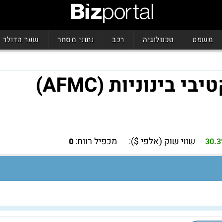
משפט
טכנולוגיה
רכב
נתוני מסחר
שער הדולר
ינוניות (AFMC)
שווי שוק (אלפי $):
מכפיל רווח:
0
30.