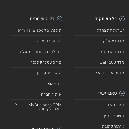
כל השווקים
כל השירותים
ישראליות בחו"ל
תוכנת Terminal Bizportal
מדד נאסד"ק
תוכנת בורסה גרף
מדד דאו ג'ונס
הנהלת חשבונות דיגיטלית
מדד 500 S&P
מידע עסקי פיננסי
מניות ארביטראז'
מאגר פסקי דין
BizMap
טאבו ישיר
איתור חברה
נסח טאבו
MyBusiness CRM – ניהול
קשרי לקוחות
תשריט בניין
איתור כתובת