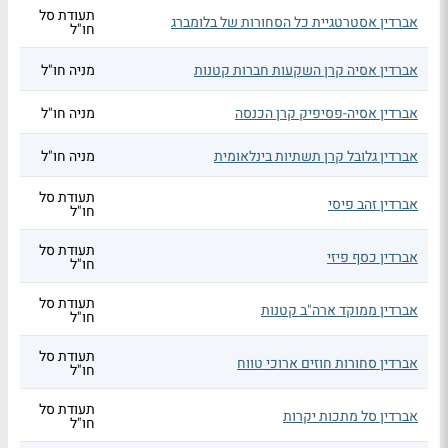
תעודת סל
אברדין אסטרטגיית כל הסחורות של בלומברג
חו"ל
אברדין אסיה קרן השקעות חברות קטנות
מניה חו"ל
אברדין אסיה-פסיפיק קרן הכנסה
מניה חו"ל
אברדין גלובל קרן תשתיות בינלאומית
מניה חו"ל
תעודת סל
אברדין זהב פיסי
חו"ל
תעודת סל
אברדין כסף פיזי
חו"ל
תעודת סל
אברדין ממוקד ארה"ב קטנות
חו"ל
תעודת סל
אברדין סחורות חוזים ארוכי טווח
חו"ל
תעודת סל
אברדין סל מתכות יקרות
חו"ל