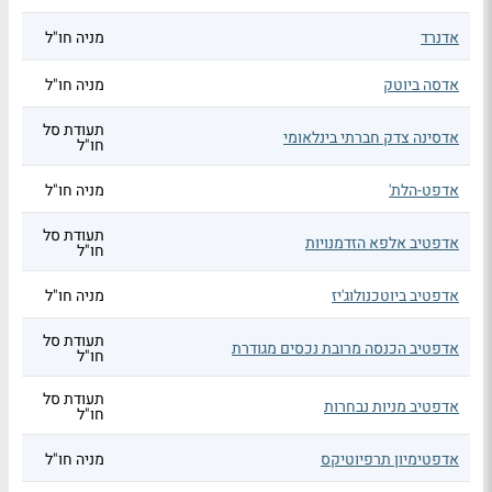
אדנרד
מניה חו"ל
אדסה ביוטק
מניה חו"ל
תעודת סל
אדסינה צדק חברתי בינלאומי
חו"ל
אדפט-הלת'
מניה חו"ל
תעודת סל
אדפטיב אלפא הזדמנויות
חו"ל
אדפטיב ביוטכנולוג'יז
מניה חו"ל
תעודת סל
אדפטיב הכנסה מרובת נכסים מגודרת
חו"ל
תעודת סל
אדפטיב מניות נבחרות
חו"ל
אדפטימיון תרפיוטיקס
מניה חו"ל