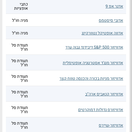
כתבי
אדגר אפ 9
אופציות
אדובי סיסטמס
מניה חו"ל
אדווה אופטיקל נטוורקינג
מניה חו"ל
תעודת סל
אדוויזור S&P 500 דיבידנד גבוה ערך
חו"ל
תעודת סל
אדוויזור מנג'ד אסטרטגיה אופטימלית
חו"ל
תעודת סל
אדוויזור מניות בכורה והכנסה טווח קצר
חו"ל
תעודת סל
אדוויזור קנאביס ארה"ב
חו"ל
תעודת סל
אדוויזורס גדולות דמוקרטים
חו"ל
תעודת סל
אדוויזור-שיירס
חו"ל