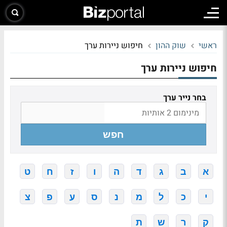
ראשי
שוק ההון
חיפוש ניירות ערך
חיפוש ניירות ערך
בחר נייר ערך
חפש
א
ב
ג
ד
ה
ו
ז
ח
ט
י
כ
ל
מ
נ
ס
ע
פ
צ
ק
ר
ש
ת