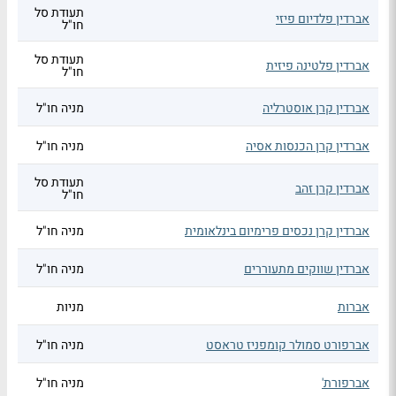
תעודת סל
אברדין פלדיום פיזי
חו"ל
תעודת סל
אברדין פלטינה פיזית
חו"ל
אברדין קרן אוסטרליה
מניה חו"ל
אברדין קרן הכנסות אסיה
מניה חו"ל
תעודת סל
אברדין קרן זהב
חו"ל
אברדין קרן נכסים פרימיום בינלאומית
מניה חו"ל
אברדין שווקים מתעוררים
מניה חו"ל
אברות
מניות
אברפורט סמולר קומפניז טראסט
מניה חו"ל
אברפורת'
מניה חו"ל