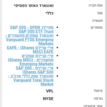
שם חברה
ואנגארד האזור הפסיפי
ענף
כללי
תעשיה
ספיידר S&P 500 - SPDR
מתחרים
S&P 500 ETF Trust
ואנגארד שווקים מתעוררים -
Vanguard FTSE Emerging
Markets
איי-שיירס EAFE - iShares
MSCI EAFE
איי-שיירס שווקים
מתעוררים - iShares MSCI
Emerging Markets
איי-שיירס S&P 500 -
iShares S&P 500
ואנגארד שוק כללי ארה"ב -
Vanguard Total Stock
Market
סימול
VPL
בורסה
NYSE
אתר אינטרנט