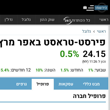
הירשמו
ראשי
שוק ההון
גלובל
נדל"ן
כל הכותרות
ראשי
גלובל
פירסט-טראסט באפר מרץ (RSMR
0.5%
24.15
נכון ל:
11:26 (NY)
שבועי:
החודש:
השנה:
12 חודשים:
15.4%
10%
1.5%
1%
מבט כללי
עסקאות
פרופיל
גרפים
פרופיל חברה