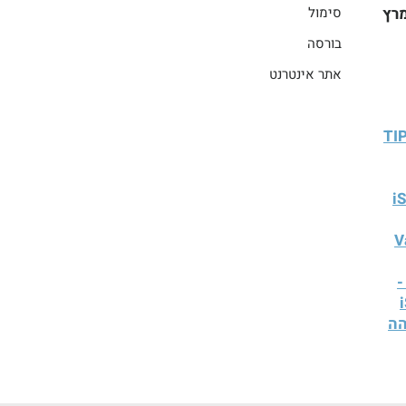
רץ
סימול
בורסה
אתר אינטרנט
TIPS 
i
Vangu
-
הה