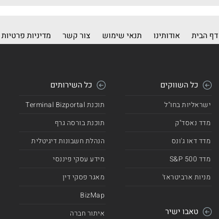
דף הבית
אודותינו
תנאי שימוש
צור קשר
מדיניות פרטיות
כל השווקים
כל השירותים
ישראליות בחו"ל
תוכנת Terminal Bizportal
מדד נאסד"ק
תוכנת בורסה גרף
מדד דאו ג'ונס
הנהלת חשבונות דיגיטלית
מדד 500 S&P
מידע עסקי פיננסי
מניות ארביטראז'
מאגר פסקי דין
BizMap
טאבו ישיר
איתור חברה