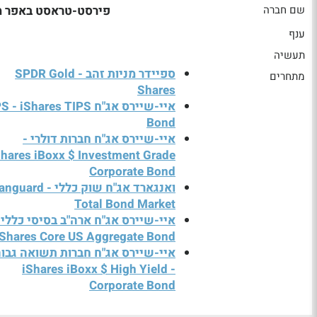
שם חברה
פירסט-טראסט באפר מ
ענף
תעשיה
ספיידר מניות זהב - SPDR Gold
מתחרים
Shares
איי-שיירס אג"ח - iShares TIPS
Bond
איי-שיירס אג"ח חברות דולרי -
Shares iBoxx $ Investment Grade
Corporate Bond
ואנגארד אג"ח שוק כללי - ard
Total Bond Market
איי-שיירס אג"ח ארה"ב בסיסי כללי 
iShares Core US Aggregate Bond
איי-שיירס אג"ח חברות תשואה גבו
- iShares iBoxx $ High Yield
Corporate Bond